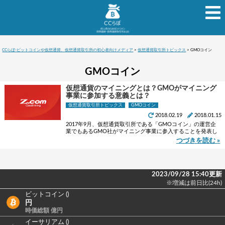
CCらぼ-ビットコインや仮想通貨、仮想通貨取引所の初心者向けメディア
>
仮想通貨取引所トピックス
>
GMOコイン
GMOコイン
仮想通貨のマイニングとは？GMOがマイニング
事業に参加する意義とは？
仮想通貨取引所トピックス
GMOコイン
2018.02.19
2018.01.15
2017年9月、仮想通貨取引所である「GMOコイン」の運営企
業でもあるGMO社がマイニング事業に参入することを発表し
ました。 ※(2月9日追記) 2018年8月（予定）より、クラウドマ
つづきを読む »
イニングサービス「Z.coｍ Clo …
2023/09/28 15:40更新
※増減は前日比(24h)
ビットコイン ()
円
時価総額 億円
イーサリアム ()