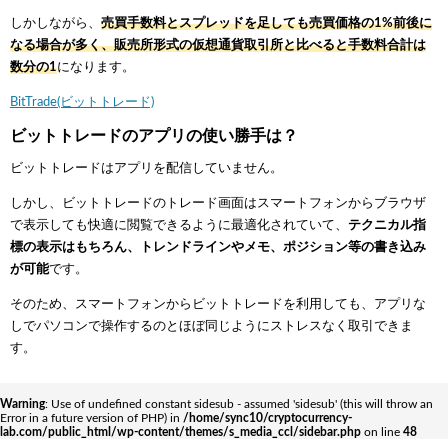
しかしながら、
売買手数料とスプレッドを足しても売買価格の1%前後に
なる場合が多く、販売所形式の仮想通貨取引所と比べると手数料合計は
数分の1
になります。
BitTrade(ビットトレード)
ビットトレードのアプリの使い勝手は？
ビットトレードはアプリを配信していません。
しかし、ビットトレードのトレード画面はスマートフォンからブラウザ
で表示しても快適に閲覧できるように最適化されていて、
テクニカル指
標の表示はもちろん、トレンドラインやメモ、ポジション等の書き込み
が可能
です。
そのため、スマートフォンからビットトレードを利用しても、アプリな
しでパソコンで操作するのとほぼ同じようにストレスなく取引できま
す。
Warning
: Use of undefined constant sidesub - assumed 'sidesub' (this will throw an
Error in a future version of PHP) in
/home/sync10/cryptocurrency-
lab.com/public_html/wp-content/themes/s_media_ccl/sidebar.php
on line
48