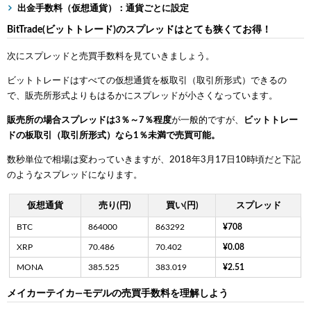
出金手数料（仮想通貨）：通貨ごとに設定
BitTrade(ビットトレード)のスプレッドはとても狭くてお得！
次にスプレッドと売買手数料を見ていきましょう。
ビットトレードはすべての仮想通貨を板取引（取引所形式）できるの
で、販売所形式よりもはるかにスプレッドが小さくなっています。
販売所の場合スプレッドは3％～7％程度
が一般的ですが、
ビットトレー
ドの板取引（取引所形式）なら1％未満で売買可能。
数秒単位で相場は変わっていきますが、2018年3月17日10時頃だと下記
のようなスプレッドになります。
仮想通貨
売り(円)
買い(円)
スプレッド
BTC
864000
863292
¥708
XRP
70.486
70.402
¥0.08
MONA
385.525
383.019
¥2.51
メイカーテイカ―モデルの売買手数料を理解しよう