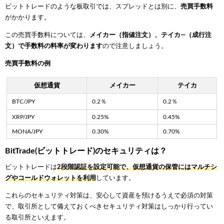
ビットトレードのような板取引では、スプレッドとは別に、
売買手数料
がかかります。
この売買手数料については、
メイカー（指値注文）、テイカ―（成行注
文）で手数料の料率が変わります
ので注意しましょう。
売買手数料の例
仮想通貨
メイカー
テイカ
BTC/JPY
0.2％
0.2％
XRP/JPY
0.25%
0.45%
MONA/JPY
0.30%
0.70%
BitTrade(ビットトレード)のセキュリティは？
ビットトレードは
2段階認証を設定可能で、仮想通貨の保管にはマルチシ
グやコールドウォレットを利用
しています。
これらのセキュリティ対策は、安心して資産を預けるうえで必須の対策
で、取引所として備えておくべきセキュリティ対策はしっかり行ってい
る取引所といえます。