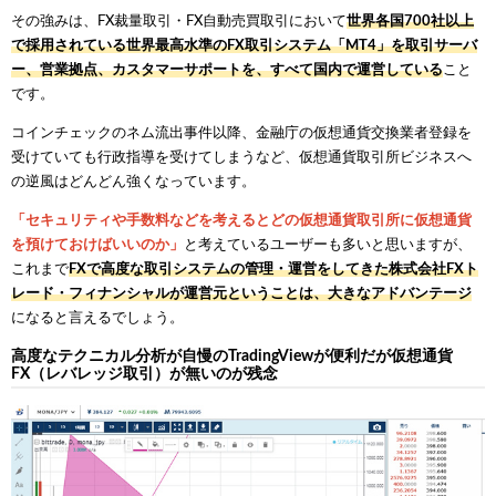
その強みは、FX裁量取引・FX自動売買取引において
世界各国700社以上
で採用されている世界最高水準のFX取引システム「MT4」を取引サーバ
ー、営業拠点、カスタマーサポートを、すべて国内で運営している
こと
です。
コインチェックのネム流出事件以降、金融庁の仮想通貨交換業者登録を
受けていても行政指導を受けてしまうなど、仮想通貨取引所ビジネスへ
の逆風はどんどん強くなっています。
「セキュリティや手数料などを考えるとどの仮想通貨取引所に仮想通貨
を預けておけばいいのか」
と考えているユーザーも多いと思いますが、
これまで
FXで高度な取引システムの管理・運営をしてきた株式会社FXト
レード・フィナンシャルが運営元ということは、大きなアドバンテージ
になると言えるでしょう。
高度なテクニカル分析が自慢のTradingViewが便利だが仮想通貨
FX（レバレッジ取引）が無いのが残念