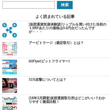
よく読まれている記事
[仮想通貨投資体験談]リップルを買い付けた当初の
１XRPあたりの価格は0.6円台だったんです
が・・・
アービトラージ（裁定取引）とは？
bitFlyer(ビットフライヤー)
51%攻撃についてとは？
[18年3月調査]仮想通貨取引所はどこがいい？わか
りやすく徹底比較！