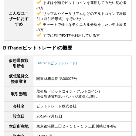
まずは小額でビットコインを運用してみたい初心者
の方
こんなユー
リップルやイーサリアムなどのアルトコインで板取
ザーにおす
引（取引所形式）を行いたい
すめ
チャートで様々なテクニカル分析をしたい中上級者
の方
すでにFXでFXTFを利用している方
BitTrade(ビットトレード)の概要
仮想通貨取
BitTrade(ビットトレード)
引所名
仮想通貨交
関東財務局長 第00007号
換事業者
取引所（ビットコイン・アルトコイン）
取引形態
※仮想通貨FX(レバレッジ取引)は無し
ビットトレード株式会社
会社名
2016年9月12日
設立日
東京都港区三田２－１１－１５ 三田川崎ビル4階
本店所在地