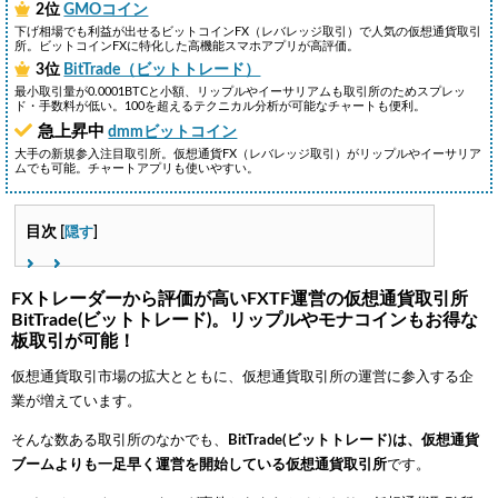
2位
GMOコイン
下げ相場でも利益が出せるビットコインFX（レバレッジ取引）で人気の仮想通貨取引
所。ビットコインFXに特化した高機能スマホアプリが高評価。
3位
BitTrade（ビットトレード）
最小取引量が0.0001BTCと小額、リップルやイーサリアムも取引所のためスプレッ
ド・手数料が低い。100を超えるテクニカル分析が可能なチャートも便利。
急上昇中
dmmビットコイン
大手の新規参入注目取引所。仮想通貨FX（レバレッジ取引）がリップルやイーサリア
ムでも可能。チャートアプリも使いやすい。
目次
[
隠す
]
FXトレーダーから評価が高いFXTF運営の仮想通貨取引所
BitTrade(ビットトレード)。リップルやモナコインもお得な
板取引が可能！
仮想通貨取引市場の拡大とともに、仮想通貨取引所の運営に参入する企
業が増えています。
そんな数ある取引所のなかでも、
BitTrade(ビットトレード)は、仮想通貨
ブームよりも一足早く運営を開始している仮想通貨取引所
です。