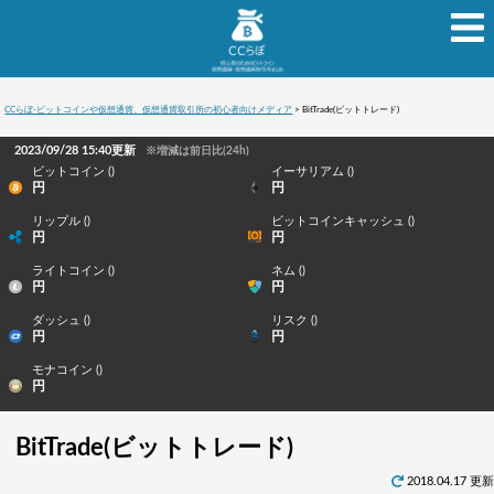
CCらぼ-ビットコインや仮想通貨、仮想通貨取引所の初心者向けメディア
>
BitTrade(ビットトレード)
2023/09/28 15:40更新
※増減は前日比(24h)
ビットコイン ()
イーサリアム ()
円
円
リップル ()
ビットコインキャッシュ ()
円
円
ライトコイン ()
ネム ()
円
円
ダッシュ ()
リスク ()
円
円
モナコイン ()
円
BitTrade(ビットトレード)
2018.04.17 更新