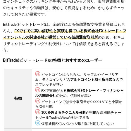
コインチェックのハッキング事件からもわかるとおり、仮想通貨取引所
のセキュリティや信頼性は、安心して投資をするためにかならずチェッ
クしておきたい要素です。
BitTrade(ビットトレード)は、金融庁による仮想通貨交換業者登録はもち
ろん、
FXですでに高い信頼性と実績を得ている株式会社FXトレード・フ
ィナンシャルの関連会社が運営している仮想通貨取引所
のため、セキュ
リティやトレーディングの利便性については信頼できると言えるでしょ
う。
BitTrade(ビットトレード)の特徴とおすすめのユーザー
ビットコインはもちろん、リップルやイーサリア
ム、モナコインなどの
アルトコインも取引所形式
なので
スプレッドが狭い
FXで実績がある
株式会社FXトレード・フィナンシャ
ルの関連会社
のため、信頼性が高い
特徴
ビットコインでは最小取引量が0.0001BTCと小額か
ら取引可能
100を超えるテクニカル分析が可能
な高機能チャー
トツールTradingViewが利用できる
仮想通貨FX(レバレッジ取引)に対応していない