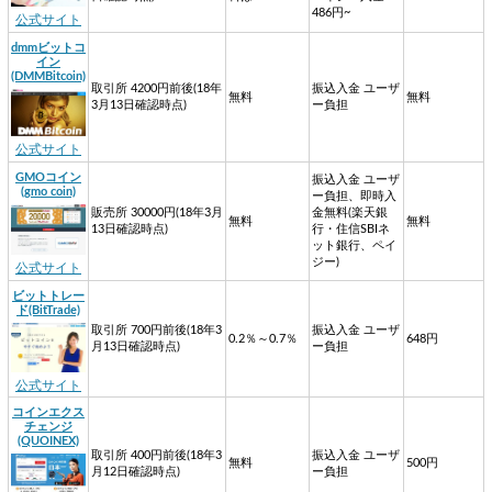
486円~
公式サイト
dmmビットコ
イン
(DMMBitcoin)
取引所 4200円前後(18年
振込入金 ユーザ
無料
無料
3月13日確認時点)
ー負担
公式サイト
GMOコイン
振込入金 ユーザ
(gmo coin)
ー負担、即時入
販売所 30000円(18年3月
金無料(楽天銀
無料
無料
13日確認時点)
行・住信SBIネ
ット銀行、ペイ
ジー)
公式サイト
ビットトレー
ド(BitTrade)
取引所 700円前後(18年3
振込入金 ユーザ
0.2％～0.7％
648円
月13日確認時点)
ー負担
公式サイト
コインエクス
チェンジ
(QUOINEX)
取引所 400円前後(18年3
振込入金 ユーザ
無料
500円
月12日確認時点)
ー負担