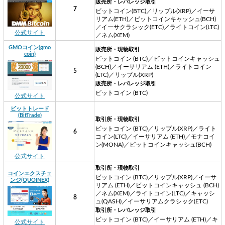
販売所・レバレッジ取引
7
ビットコイン(BTC)／リップル(XRP)／イーサ
リアム(ETH)／ビットコインキャッシュ(BCH)
／イーサクラシック(ETC)／ライトコイン(LTC)
公式サイト
／ネム(XEM)
GMOコイン(gmo
販売所・現物取引
coin)
ビットコイン (BTC)／ビットコインキャッシュ
(BCH)／イーサリアム (ETH)／ライトコイン
5
(LTC)／リップル(XRP)
販売所・レバレッジ取引
ビットコイン (BTC)
公式サイト
ビットトレード
(BitTrade)
取引所・現物取引
ビットコイン (BTC)／リップル(XRP)／ライト
6
コイン(LTC)／イーサリアム (ETH)／モナコイ
ン(MONA)／ビットコインキャッシュ(BCH)
公式サイト
取引所・現物取引
コインエクスチェ
ビットコイン (BTC)／リップル(XRP)／イーサ
ンジ(QUOINEX)
リアム (ETH)／ビットコインキャッシュ (BCH)
／ネム(XEM)／ライトコイン(LTC)／キャッシ
8
ュ(QASH)／イーサリアムクラシック(ETC)
取引所・レバレッジ取引
ビットコイン (BTC)／イーサリアム (ETH)／キ
公式サイト