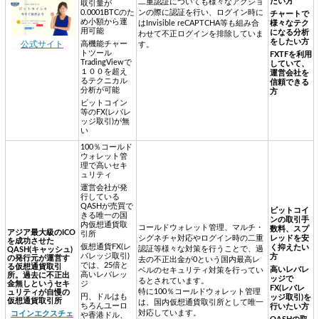
たい方
二重認証についても様々なアクショ
取引量が
0.0001BTCのた
ンの際に認証を行い、ログイン時に
チャートで
め小額から運
はInvisible reCAPTCHA等も組み合
様々なテク
用可能
になる分析
わせて不正ログインを排除していま
をしたい方
高機能チャー
公式サイト
す。
トツール
FXTFを利用
TradingViewで
していて、
１００を超え
運営会社を
るテクニカル
信頼できる
分析が可能
方
ビットコイン
等のFX(レバレ
ッジ取引)が無
い
100％コールド
ウォレット管
理で高いセキ
ュリティ
運営会社が発
行している
QASHが売買で
ビットコイ
きる唯一の国
ンの取引手
内仮想通貨取
コールドウォレット管理、マルチ・
数料、スプ
アジア最大級のICO
引所
シグネチャ対応やログイン時の二重
レッドを安
を成功させた
仮想通貨FX(レ
く抑えたい
認証等様々な対策を行うことで、過
QASH(キャッシュ)
バレッジ取引)
方
の発行元が運営す
去の不正出金が0という国内最高レ
では、25倍と
る仮想通貨取引
高いレバレ
ベルのセキュリティ対策を行ってい
高いレバレッ
所。過去に不正出
ッジで
るとされています。
金無しというセキ
ジ
FX(レバレ
特に100％コールドウォレット管理
ュリティが自慢の
円、ドルはも
ッジ取引)を
仮想通貨取引所
は、国内仮想通貨取引所として唯一
ちろんユーロ
行いたい方
対応しています。
コインエクスチェ
や香港ドル、