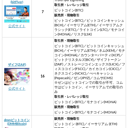
(bitFlyer)
取引所・レバレッジ取引
ビットコイン(BTC)
7
販売所・現物取引
ビットコイン(BTC)／ビットコインキャッシュ
(BCH)／イーサリアム(ETH)／イーサリアムク
公式サイト
ラシック(ETC)／ライトコイン(LTC)／モナコイ
ン(MONA)／リスク(LSK)
取引所・現物取引
ビットコイン(BTC)／ビットコインキャッシュ
(BCH)／イーサリアム(ETH)／ネム(XEM)／モナ
コイン(MONA)／カウンターパーティ(XCP)／
ビットクリスタルズ(BCY)／ザイフトークン
(ZAIF) ／ストレージコインエックス(SJCX)／フ
ザイフ(ZAIF)
ィスココイン(FSCC)／カイカコイン(CICC)／
ネクスコイン(NCXC)／ぺぺキャッシュ
16
(Pepecash)／ゼン(JPYZ)／コムサ(CMS)
※ゼンはビットコインでの取引が不可、コム
サはビットコイン、イーサリアムでの取引の
公式サイト
み
取引所・レバレッジ取引
ビットコイン(BTC)／モナコイン(MONA)
販売所・現物取引
ビットコイン(BTC)／モナコイン(MONA)
販売所・現物取引
dmmビットコイン
(DMMBitcoin)
ビットコイン (BTC)／イーサリアム (ETH)