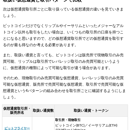
次は仮想通貨取引所ごとに取り扱っている仮想通貨の違いを見ていきま
しょう。
ビットコインだけでなくリップルやイーサリムといったメジャーなアル
トコイン以外も取引をしたい場合は、いくつもの取引所の口座を持つこ
とになると思いますので、どの仮想通貨取引所でどの仮想通貨を取引す
るのが最も得なのか考える必要があります。
また、取扱い通貨と言っても、ビットコインは販売所で現物取引のみ売
買可能、リップルは取引所でレバレッジ取引のみ売買可能というよう
に、仮想通貨の種類によって可能な取引が違う場合があります。
そのため、現物取引のみ売買可能な仮想通貨、レバレッジ取引のみ売買
可能な仮想通貨、販売所で売買可能な仮想通貨、取引所で売買可能な仮
想通貨という4パターンの組み合わせを取引所ごとに確認するようにしま
しょう。
仮想通貨取引所・
取扱い通貨数
取扱い通貨・トークン
販売所名
取引所・現物取引
ビットコイン(BTC)／イーサリアム(ETH)
ビットフライヤー
※bitFlyer Lightning