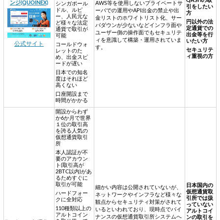
QASHの取
ンジ(QUOINEX)
AWS等を使用しないプライベートサ
シンガポール
引をしたい
ドル、ルピ
ーバでの運用やAPI出金の禁止や出
方
ー、人民元な
金リストのホワイトリスト化、サー
円以外の法
ど様々な法定
バダウンが少ないなどインフラ面や
定通貨での
通貨で取引が
ユーザー側の操作面でもセキュリテ
出金等を行
可能
ィを意識して構築・運用されていま
いたい方
公式サイト
コールドウォ
す。
セキュリテ
レットのた
ィ重視の方
め、出金スピ
ードが遅い
日本での知名
度はそれほど
高くない
口座開設まで
時間がかかる
開設からわず
か6か月で世界
１位の取引高
を誇る人気の
仮想通貨取引
所
本人認証が不
要のアカウン
ト(取引高が
2BTC以内)があ
るためすぐに
取引が可能
日本国内の
細かい内容は公開されていないが、
仮想通貨取
ハードフォー
ネットワークやインフラなど様々な
引所では扱
クに全対応
観点からセキュリティ対策がされて
っていない
110種類以上の
いるといわれており、現時点でバイ
アルトコイ
アルトコイン
ナンスの仮想通貨取引所システムへ
ンの取引を