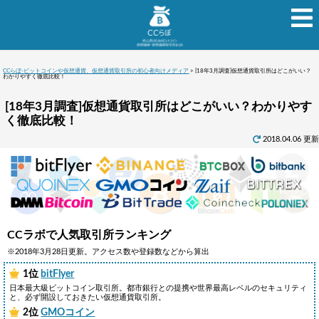
CCらぼ-ビットコインや仮想通貨、仮想通貨取引所の初心者向けメディア
>
[18年3月調査]仮想通貨取引所はどこがいい？
わかりやすく徹底比較！
[18年3月調査]仮想通貨取引所はどこがいい？わかりやす
く徹底比較！
2018.04.06 更新
CCラボで人気取引所ランキング
※2018年3月28日更新。アクセス数や登録数などから算出
1位
bitFlyer
日本最大級ビットコイン取引所。都市銀行との提携や世界最高レベルのセキュリティ
と、必ず開設しておきたい仮想通貨取引所。
2位
GMOコイン