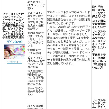
め売買コスト
(スプレッド)が
取引手数
安い
料・スプレ
マルチ・シグネチャ対応やコールド
アルトコイン
ッドを安く
ビットコインだけ
取引所ではセ
ウォレット対応、ログイン時の二重
抑えたい方
でなくリップル、
キュリティや
認証等主要なセキュリティ対策は高
イーサリアムなど
コイン積立
運営母体が最
主なアルトコイン
い水準だと思われます。
で資産運用
も大きく信頼
の売買手数料が格
しかし、2018年1月にAPIでの不正ア
をしたい方
安。ビットフライ
性が高い
クセスが発覚し、一部ユーザーで不
ヤー、コインチェ
リップルや
他の取引所で
正出金や不正取引が行われました。
ックに並ぶ国内大
イーサリア
は扱っていな
手仮想通貨取引所
現在はAPIの仕様を変更しより安全
ムなどのア
い珍しいトー
ルトコイン
性画ましたと考えられますが、より
ザイフ(ZAIF)
クンを扱って
をメインに
高いセキュリティ対策を行うため、
いる
取引したい
セキュリティ対策室を設置し、マル
変動通知サー
方
チシグ環境の強化、コールドウォレ
ビスが便利
手数料を安
ット比率の向上、社内外のセキュリ
ビットコイン
く、信用取
ティ監視体制の強化や運用体制の見
AirFXによるデ
引(レバレッ
公式サイト
直しを図っています。
リバティブ取
ジ取引)を行
引が可能
いたい方
本人認証等に
時間がかか
り、取引可能
に成るまで時
間がかかる
サーバダウン
等の不具合が
多い
リップルや
イーサリア
様々な仮想通
ム、ライト