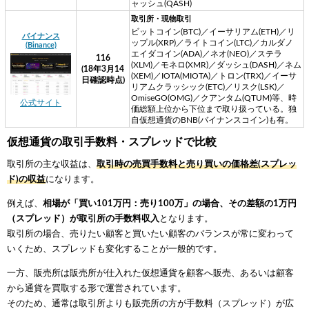
ャッシュ(QASH)
取引所・現物取引
ビットコイン(BTC)／イーサリアム(ETH)／リ
バイナンス
ップル(XRP)／ライトコイン(LTC)／カルダノ
(Binance)
エイダコイン(ADA)／ネオ(NEO)／ステラ
116
(XLM)／モネロ(XMR)／ダッシュ(DASH)／ネム
(18年3月14
(XEM)／IOTA(MIOTA)／トロン(TRX)／イーサ
日確認時点)
リアムクラッシック(ETC)／リスク(LSK)／
OmiseGO(OMG)／クアンタム(QTUM)等、時
公式サイト
価総額上位から下位まで取り扱っている。独
自仮想通貨のBNB(バイナンスコイン)も有。
仮想通貨の取引手数料・スプレッドで比較
取引所の主な収益は、
取引時の売買手数料と売り買いの価格差(スプレッ
ド)の収益
になります。
例えば、
相場が「買い101万円：売り100万」の場合、その差額の1万円
（スプレッド）が取引所の手数料収入
となります。
取引所の場合、売りたい顧客と買いたい顧客のバランスが常に変わって
いくため、スプレッドも変化することが一般的です。
一方、販売所は販売所が仕入れた仮想通貨を顧客へ販売、あるいは顧客
から通貨を買取する形で運営されています。
そのため、通常は取引所よりも販売所の方が手数料（スプレッド）が広