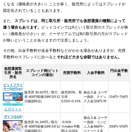
くなる（価格差が大きい）ことが多く、販売所によってはスプレッドが
固定化されていることもあります。
また、
スプレッドは、同じ取引所・販売所でも仮想通貨の種類によって
違う場合もあります。
ビットコインではAという取引所のスプレッドが狭
い（価格差が小さい）が、イーサリアムではBの取引所の方がスプレッド
が狭いということがありますので注意しましょう。
その他、出金手数料や送金手数料などがかかる場合がありますが、売買
手数料やスプレッドに比べると
それほど大きな金額ではありません。
仮想通貨取
スプレッド例(ビット
円出金手数
引所・販売
売買手数料
入金手数料
コインの場合)
料
所名
ビットフライ
ヤー(bitFlyer)
販売所 30,427円／取引
販売所0%、取
振込入金 ユーザ
所 600円前後(18年3月12
引所
ー負担、クイッ
216円~756円
日確認時点)
0.01%~0.15%
ク入金324円/件
公式サイト
ザイフ(ZAIF)
振込入金 ユーザ
販売所 41,249円／取引
-0.01%
ー負担、コンビ
所 400円前後(18年3月12
※maker手数
ニ入金486円~、
350円~593円
日確認時点)
料は-0.05%
ペイジー入金