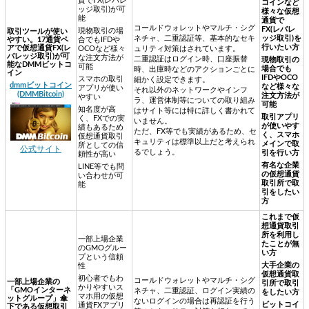
貨でFX(レバレ
コインなど
ッジ取引)が可
様々な仮想
能
通貨で
コールドウォレットやマルチ・シグ
FX(レバレ
現物取引の場
取引ツールが使い
ネチャ、二重認証等、基本的なセキ
ッジ取引)を
やすい。17通貨ペ
合でもIFDや
行いたい方
アで仮想通貨FX(レ
OCOなど様々
ュリティ対策はされています。
バレッジ取引)が可
な注文方法が
二重認証はログイン時、口座振替
現物取引の
能なDMMビットコ
可能
場合でも
時、出庫時などのアクションごとに
イン
IFDやOCO
スマホの取引
細かく設定できます。
dmmビットコイン
など様々な
アプリが使い
それ以外のネットワークやインフ
(DMMBitcoin)
注文方法が
やすい
ラ、運営体制等についての取り組み
可能
知名度が高
はサイト等には特に詳しく書かれて
取引アプリ
く、FXでの実
いません。
が使いやす
績もあるため
ただ、FX等でも実績があるため、セ
く、スマホ
仮想通貨取引
キュリティは標準以上だと考えられ
メインで取
所としての信
公式サイト
るでしょう。
引を行い方
頼性が高い
有名な企業
LINE等でも問
の仮想通貨
い合わせが可
取引所で取
能
引をしたい
方
これまで仮
想通貨取引
所を利用し
一部上場企業
たことが無
のGMOグルー
い方
プという信頼
大手企業の
性
仮想通貨取
初心者でもわ
コールドウォレットやマルチ・シグ
一部上場企業の
引所で取引
かりやすいス
「GMOインターネ
ネチャ、二重認証、ログイン実績の
をしたい方
マホ用の仮想
ットグループ」傘
ないログインの場合は再認証を行う
ビットコイ
通貨FXアプリ
下である仮想取引