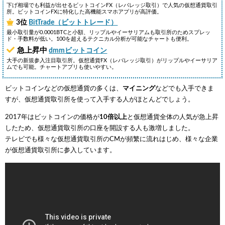
下げ相場でも利益が出せるビットコインFX（レバレッジ取引）で人気の仮想通貨取引
所。ビットコインFXに特化した高機能スマホアプリが高評価。
3位
BitTrade（ビットトレード）
最小取引量が0.0001BTCと小額、リップルやイーサリアムも取引所のためスプレッ
ド・手数料が低い。100を超えるテクニカル分析が可能なチャートも便利。
急上昇中
dmmビットコイン
大手の新規参入注目取引所。仮想通貨FX（レバレッジ取引）がリップルやイーサリア
ムでも可能。チャートアプリも使いやすい。
ビットコインなどの仮想通貨の多くは、
マイニング
などでも入手できま
すが、仮想通貨取引所を使って入手する人がほとんどでしょう。
2017年はビットコインの価格が
10倍以上
と仮想通貨全体の人気が急上昇
したため、仮想通貨取引所の口座を開設する人も激増しました。
テレビでも様々な仮想通貨取引所のCMが頻繁に流れはじめ、様々な企業
が仮想通貨取引所に参入しています。