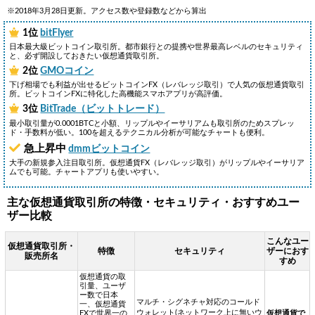
※2018年3月28日更新。アクセス数や登録数などから算出
1位
bitFlyer
日本最大級ビットコイン取引所。都市銀行との提携や世界最高レベルのセキュリティ
と、必ず開設しておきたい仮想通貨取引所。
2位
GMOコイン
下げ相場でも利益が出せるビットコインFX（レバレッジ取引）で人気の仮想通貨取引
所。ビットコインFXに特化した高機能スマホアプリが高評価。
3位
BitTrade（ビットトレード）
最小取引量が0.0001BTCと小額、リップルやイーサリアムも取引所のためスプレッ
ド・手数料が低い。100を超えるテクニカル分析が可能なチャートも便利。
急上昇中
dmmビットコイン
大手の新規参入注目取引所。仮想通貨FX（レバレッジ取引）がリップルやイーサリア
ムでも可能。チャートアプリも使いやすい。
主な仮想通貨取引所の特徴・セキュリティ・おすすめユー
ザー比較
こんなユー
仮想通貨取引所・
特徴
セキュリティ
ザーにおす
販売所名
すめ
仮想通貨の取
引量、ユーザ
ー数で日本
マルチ・シグネチャ対応のコールド
一、仮想通貨
ウォレット(ネットワーク上に無いウ
FXで世界一の
仮想通貨で