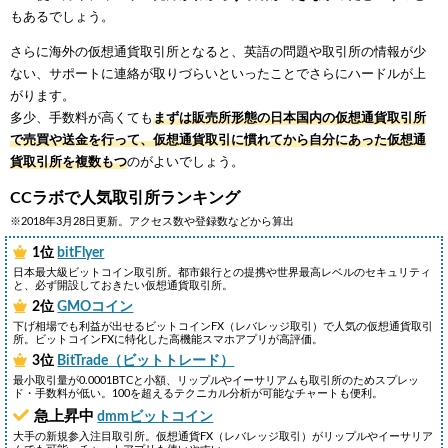
もあるでしょう。
さらに海外の仮想通貨取引所となると、英語の問題や取引所の情報が少
ない、サポートに連絡が取りづらいといったことでさらにハードルが上
がります。
多少、手数料が高くても
まずは販売所形態の日本国内の仮想通貨取引所
で売買や送金を行って、仮想通貨取引に慣れてから
自分にあった仮想通
貨取引所を複数もつ
のがよいでしょう。
CCラボで人気取引所ランキング
※2018年3月28日更新。アクセス数や登録数などから算出
1位
bitFlyer
日本最大級ビットコイン取引所。都市銀行との提携や世界最高レベルのセキュリティ
と、必ず開設しておきたい仮想通貨取引所。
2位
GMOコイン
下げ相場でも利益が出せるビットコインFX（レバレッジ取引）で人気の仮想通貨取引
所。ビットコインFXに特化した高機能スマホアプリが高評価。
3位
BitTrade（ビットトレード）
最小取引量が0.0001BTCと小額、リップルやイーサリアムも取引所のためスプレッ
ド・手数料が低い。100を超えるテクニカル分析が可能なチャートも便利。
急上昇中
dmmビットコイン
大手の新規参入注目取引所。仮想通貨FX（レバレッジ取引）がリップルやイーサリア