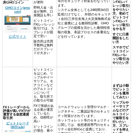
等のセキュリティ対策を行なってい
ンFX(レバ
が便利
所GMOコイン
ます。
レッジ取引)
即時入金・出
GMOコイン(gmo
をやりたい
システム全体としても24時間365日
金が無料、口
coin)
方、初めて
監視だけでなく、 外部のセキュリテ
座開設も早い
ビットコイ
ィ会社(三井住友海上火災保険株式会
ビットコイン
ンFX(レバ
社と連携)による脆弱性診断、GMO
FX(レバレッジ
レッジ取引)
グループの規模を活かした脆弱性情
取引)では、ス
をやる方
プレッドが固
報の収集、承認プロセスの多重化な
すぐに口座
定で安い
公式サイト
どを行っています。
開設をした
販売所は売買
い方
手数料は無料
スマホでビ
だがスプレッ
ットコイン
ドが大きい
FX(レバレ
ッジ取引)を
やりたい方
ビットコイン
をはじめ、リ
ップルやイー
サリアム、モ
ナコインなど
まずは小額
のアルトコイ
でビットコ
ンについて
インを運用
も、取引所で
してみたい
の取引が可能
リップルや
FXで実績があ
イーサリア
コールドウォレット管理やマルチ・
FXトレーダーから
る企業が運営
ムなどのア
評価が高いFXTFが
シグネチャ、二重認証等のセキュリ
しているた
ルトコイン
運営する仮想通貨
ティ対策がされています。
め、信頼性が
取引所
で板取引を
ホットウォレット等のセキュリティ
高い
行いたい
ビットトレード
に関しては、仮想通貨専門のセキュ
方、スプレ
ビットコイン
(BitTrade)
リティ会社BitGoと提携しており、
ッドを抑え
の場合、最小