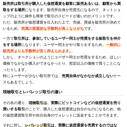
販売所は取引所が購入した仮想通貨を顧客に販売あるいは、顧客から買
取をする場所
になります。販売所自身が売買元になるので、ネットショ
ップのように操作も簡単で取引のスピードが速いのがメリットです。
ただ、販売所が仮想通貨を仕入れた上で、売値、買値を販売所が決めて
いるため、
売買の実質的な手数料が高くなりがち
です。
一方で
取引所は、参加しているユーザー同士が売買をする板取引を仲介
をする場所
になります。ユーザー同士がやり取りをするため、
一般的に
販売所よりも手数料が安く抑えられます。
しかし、オークションのようにユーザー同士が売買をするため、ほしい
価格でなかなか購入ができなかったり、想定以上の価格で買うことにな
ったりします。
特にユーザーが少ない取引所では、
売買自体がなかなか成立しない
ケー
スもあるでしょう。
現物取引とレバレッジ取引の違い
その名の通り、
現物取引
は、実際にビットコインなどの仮想通貨を売り
買いする取引
のことで、購入した仮想通貨は自分のものになるため、他
の仮想通貨取引所や自分自身のウォレットに送金することができます。
それに対し、
レバレッジ取引
は、実際に仮想通貨を売買するのではな