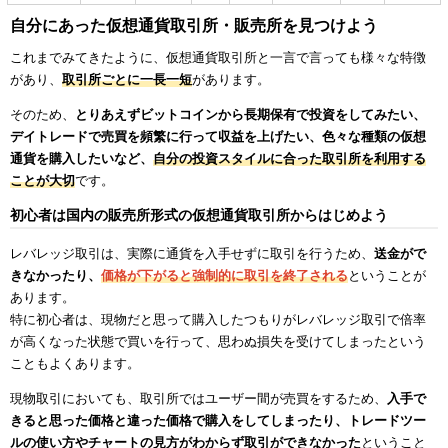
自分にあった仮想通貨取引所・販売所を見つけよう
これまでみてきたように、仮想通貨取引所と一言で言っても様々な特徴
があり、
取引所ごとに一長一短
があります。
そのため、
とりあえずビットコインから長期保有で投資をしてみたい、
デイトレードで売買を頻繁に行って収益を上げたい、色々な種類の仮想
通貨を購入したいなど、
自分の投資スタイルに合った取引所を利用する
ことが大切
です。
初心者は国内の販売所形式の仮想通貨取引所からはじめよう
レバレッジ取引は、実際に通貨を入手せずに取引を行うため、
送金がで
きなかったり、
価格が下がると強制的に取引を終了される
ということが
あります。
特に初心者は、現物だと思って購入したつもりがレバレッジ取引で倍率
が高くなった状態で買いを行って、思わぬ損失を受けてしまったという
こともよくあります。
現物取引においても、取引所ではユーザー間が売買をするため、
入手で
きると思った価格と違った価格で購入をしてしまったり、トレードツー
ルの使い方やチャートの見方がわからず取引ができなかった
ということ