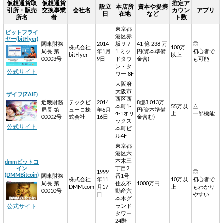
仮想通貨取
仮想通貨
推定ア
設立
本店所
資本や提携
引所・販売
交換事業
会社名
カウン
アプリ
日
在地
など
所名
者
ト数
東京都
ビットフライ
港区赤
ヤー(bitFlyer)
関東財務
2014
坂 9-7-
41 億 238 万
◎
株式会社
100万
局長 第
年1月
1 ミッ
円(資本準備
初心者で
bitFlyer
以上
00003号
9日
ドタウ
金含)
も可能
ン・タ
公式サイト
ワー 8F
大阪府
大阪市
ザイフ(ZAIF)
西区西
近畿財務
テックビ
2014
8億3,013万
本町1-
55万以
△
局長 第
ューロ株
年6月
円(資本準備
4-1オリ
上
一部機能
00002号
式会社
16日
金含む)
ックス
公式サイト
本町ビ
ル4F
東京都
港区六
本木三
dmmビットコ
イン
丁目2
1999
◎
(DMMBitcoin)
関東財務
番1号
株式会社
年11
10万以
初心者で
局長 第
住友不
1000万円
DMM.com
月17
上
もわかり
00010号
動産六
日
やすい
本木グ
ランド
公式サイト
タワー
24階