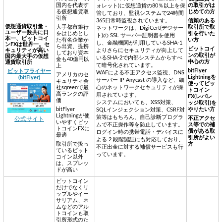
国内を代表す
の取引がは
ォレット)に仮想通貨の80％以上を保
る仮想通貨取
じめての方
管しており、監視システムで24時間
引所
365日常時監視されています。
信頼のある
仮想通貨取引量・
大手都市銀行
取引所で取
ネットワークは、DigiCert(デジサー
ユーザー数共に日
をはじめとし
引を行いた
ト)の SSL サーバー証明書を使用
本一、ビットコイ
た有名企業か
い方
し、金融機関が利用しているSHA-1
ンFXは世界一。セ
ら出資、提携
ビットコイ
キュリティが高い
よりさらにセキュリティが向上して
しており資本
ンの取引が
国内最大手の仮想
いるSHA-2で内部システムからすべ
金も40億円以
中心の方
通貨取引所
て暗号化されています。
上
bitFlyer
ビットフライヤー
WAFによる不正アクセス監視、DNS
アメリカのセ
Lightningを
(bitFlyer)
サーバー IP Anycast の導入など、細
キュリティ会
使ってビッ
社sqreenで最
心のネットワークセキュリティが採
トコイン
高ランクの評
用されています。
FX(レバレ
価
システムにおいても、XSS対策、
ッジ取引)を
bitFlyer
やりたい方
SQLインジェクション対策、CSRF対
Lightningが使
策等はもちろん、自己診断プログラ
不正アクセ
公式サイト
いやすくビッ
ムで不正操作等を防止しています。
ス等での補
トコインFXに
償がある取
ログイン時の携帯電話・デバイスに
最適
引所がよい
よる 2 段階認証にも対応しており、
取引所で扱っ
方
不正出金に対する補償サービスも行
ているビット
っています。
コイン以外
は、スプレッ
ドが高い
ビットコイン
だけでなくリ
ップルやイー
サリアム、ネ
ムなどのアル
トコインも取
引所形式のた