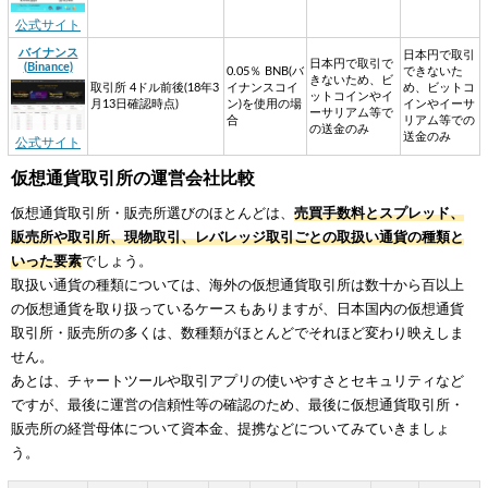
公式サイト
バイナンス
日本円で取引
日本円で取引で
(Binance)
0.05％ BNB(バ
できないた
きないため、ビ
取引所 4ドル前後(18年3
イナンスコイ
め、ビットコ
ットコインやイ
月13日確認時点)
ン)を使用の場
インやイーサ
ーサリアム等で
合
リアム等での
の送金のみ
送金のみ
公式サイト
仮想通貨取引所の運営会社比較
仮想通貨取引所・販売所選びのほとんどは、
売買手数料とスプレッド、
販売所や取引所、現物取引、レバレッジ取引ごとの取扱い通貨の種類と
いった要素
でしょう。
取扱い通貨の種類については、海外の仮想通貨取引所は数十から百以上
の仮想通貨を取り扱っているケースもありますが、日本国内の仮想通貨
取引所・販売所の多くは、数種類がほとんどでそれほど変わり映えしま
せん。
あとは、チャートツールや取引アプリの使いやすさとセキュリティなど
ですが、最後に運営の信頼性等の確認のため、最後に仮想通貨取引所・
販売所の経営母体について資本金、提携などについてみていきましょ
う。