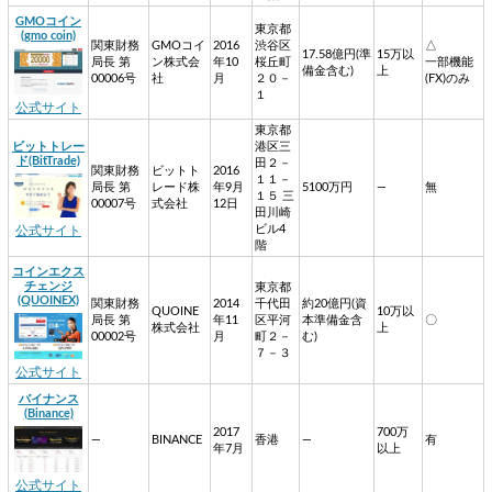
GMOコイン
東京都
(gmo coin)
関東財務
GMOコイ
2016
渋谷区
△
17.58億円(準
15万以
局長 第
ン株式会
年10
桜丘町
一部機能
備金含む)
上
00006号
社
月
２０－
(FX)のみ
１
公式サイト
東京都
ビットトレー
港区三
ド(BitTrade)
田２－
関東財務
ビットト
2016
１１－
局長 第
レード株
年9月
5100万円
―
無
１５ 三
00007号
式会社
12日
田川崎
ビル4
公式サイト
階
コインエクス
チェンジ
東京都
(QUOINEX)
関東財務
2014
千代田
約20億円(資
QUOINE
10万以
局長 第
年11
区平河
本準備金含
〇
株式会社
上
00002号
月
町２－
む)
７－３
公式サイト
バイナンス
(Binance)
2017
700万
―
BINANCE
香港
―
有
年7月
以上
公式サイト