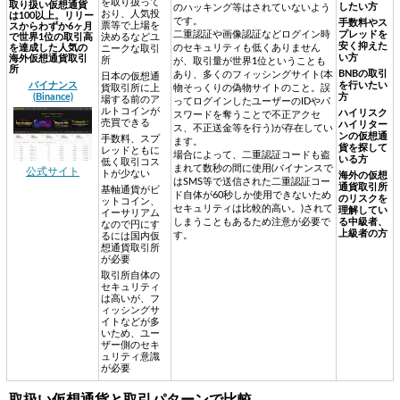
を取り扱って
取り扱い仮想通貨
したい方
のハッキング等はされていないよう
おり、人気投
は100以上。リリー
です。
手数料やス
票等で上場を
スからわずか6ヶ月
二重認証や画像認証などログイン時
プレッドを
で世界1位の取引高
決めるなどユ
安く抑えた
を達成した人気の
のセキュリティも低くありません
ニークな取引
い方
海外仮想通貨取引
所
が、取引量が世界1位ということも
所
BNBの取引
あり、多くのフィッシングサイト(本
日本の仮想通
バイナンス
を行いたい
貨取引所に上
物そっくりの偽物サイトのこと。誤
(Binance)
方
場する前のア
ってログインしたユーザーのIDやパ
ルトコインが
ハイリスク
スワードを奪うことで不正アクセ
売買できる
ハイリター
ス、不正送金等を行う)が存在してい
ンの仮想通
手数料、スプ
ます。
貨を探して
レッドともに
場合によって、二重認証コードも盗
いる方
低く取引コス
まれて数秒の間に使用(バイナンスで
公式サイト
トが少ない
海外の仮想
はSMS等で送信された二重認証コー
通貨取引所
基軸通貨がビ
ド自体が60秒しか使用できないため
のリスクを
ットコイン、
セキュリティは比較的高い。)されて
理解してい
イーサリアム
しまうこともあるため注意が必要で
る中級者、
なので円にす
上級者の方
す。
るには国内仮
想通貨取引所
が必要
取引所自体の
セキュリティ
は高いが、フ
ィッシングサ
イトなどが多
いため、ユー
ザー側のセキ
ュリティ意識
が必要
取扱い仮想通貨と取引パターンで比較