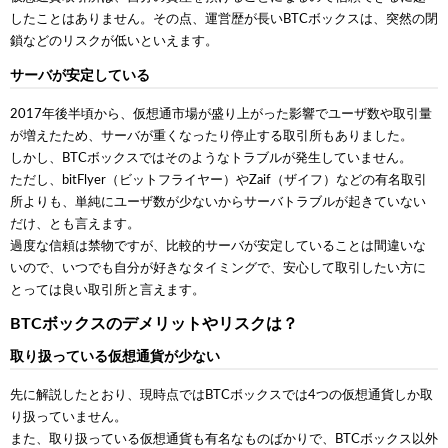
したことはありません。その点、運営歴が長いBTCボックスは、突然の閉
鎖などのリスクが低いといえます。
サーバが安定している
2017年後半頃から、仮想通市場が盛り上がった影響でユーザ数や取引量
が増えたため、サーバが重くなったり停止する取引所もありました。
しかし、BTCボックスではそのようなトラブルが発生していません。
ただし、bitFlyer（ビットフライヤー）やZaif（ザイフ）などの有名取引
所よりも、単純にユーザ数が少ないからサーバトラブルが起きていない
だけ、とも言えます。
過度な信頼は禁物ですが、比較的サーバが安定していることは間違いな
いので、いつでも自分が好きなタイミングで、安心して取引したい方に
とっては良い取引所と言えます。
BTCボックスのデメリットやリスクは？
取り扱っている仮想通貨が少ない
先に解説したとおり、現時点ではBTCボックスでは4つの仮想通貨しか取
り扱っていません。
また、取り扱っている仮想通貨も有名なものばかりで、BTCボックス以外