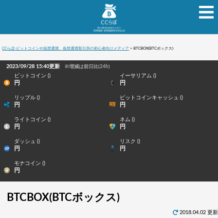
CCらぼ-ビットコインや仮想通貨、仮想通貨取引所の初心者向けメディア
>
BTCBOX(BTCボックス)
2023/09/28 15:40更新
※増減は前日比(24h)
ビットコイン ()
イーサリアム ()
円
円
リップル ()
ビットコインキャッシュ ()
円
円
ライトコイン ()
ネム ()
円
円
ダッシュ ()
リスク ()
円
円
モナコイン ()
円
BTCBOX(BTCボックス)
2018.04.02 更新