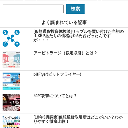
よく読まれている記事
[仮想通貨投資体験談]リップルを買い付けた当初の
１XRPあたりの価格は0.6円台だったんです
が・・・
アービトラージ（裁定取引）とは？
bitFlyer(ビットフライヤー)
51%攻撃についてとは？
[18年3月調査]仮想通貨取引所はどこがいい？わか
りやすく徹底比較！