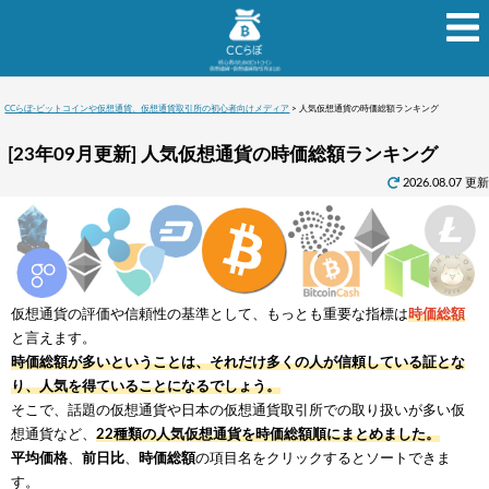
CCらぼ-ビットコインや仮想通貨、仮想通貨取引所の初心者向けメディア
>
人気仮想通貨の時価総額ランキング
[23年09月更新] 人気仮想通貨の時価総額ランキング
2026.08.07 更新
仮想通貨の評価や信頼性の基準として、もっとも重要な指標は
時価総額
と言えます。
時価総額が多いということは、それだけ多くの人が信頼している証とな
り、人気を得ていることになるでしょう。
そこで、話題の仮想通貨や日本の仮想通貨取引所での取り扱いが多い仮
想通貨など、
22種類の人気仮想通貨を時価総額順にまとめました。
平均価格
、
前日比
、
時価総額
の項目名をクリックするとソートできま
す。