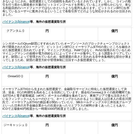
きないようにされ、仮想通貨としての信頼性を高めているとされています。しかし、コインの取
引を行う前から開発者が大量のビットコインゴールドを所有していることが明らかになり、単な
る利益目的のハードフォークではないかというような批判もあります。ビットコイン(BTC)を所
有しているユーザーに配布されるということで各取引所でどのような対応がされるのか注目され
ました。
バイナンス(binance)
等、海外の仮想通貨取引所
クアンタム ()
円
億円
シンガポールのQtum財団にすすめられていたオープンソースのブロックチェーンプロジェクト
内で開発されたICOトークンで、ビットコイン(BTC)とイーサリアム(ETH)の良いところを融合さ
せた仮想通貨と言われています。マイニング方式は、PoWではなく、PoSが採用されているため
マイニングマシンの規模や電力供給などによってマイナーが集中してしまう課題をクリアしてい
ます。財団によって管理されているため、仮想通貨の良さと言われる非中央集権的な部分が薄ま
ってしまうため、財団の運営方針や管理体制に注目すべき仮想通貨でしょう。
バイナンス(binance)
等、海外の仮想通貨取引所
OmiseGO ()
円
億円
イーサリアム(ETH)から生まれた仮想通貨で、金融取引サービスに特化した仮想通貨として決
済、送金、ECの利便性を高めることを目的にしています。親会社のomiseはタイの政府機関であ
るETDAと電子顧客確認（eKYC）ポータルの構築を進めており、東南アジアで最も注目されて
いるフィンテックべんちゃーのひとつ。ネーミングからわかるように発起人は日本人の長谷川潤
氏で、イーサリアム(ETH)の創設者が関わっていたり、SBIホールディングスや三井住友グループ
といった日本の大手金融企業からの出資があったりとプラスの材料が多くあったこともあり、
ICOで上場後40円程度から一時期1000円程度まで上昇しました。
バイナンス(binance)
等、海外の仮想通貨取引所
ジーキャッシュ ()
円
億円