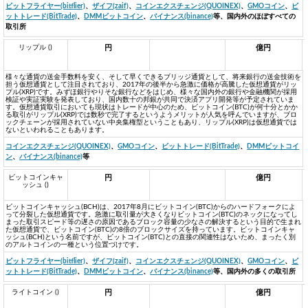
ビットフライヤー(bitflier)
、
ザイフ(zaif)
、
コインエクスチェンジ(QUOINEX)
、
GMOコイン
、
ビ
ットトレード(BitTrade)
、
DMMビットコイン
、
バイナンス(binance)
等、国内外のほぼすべての
取引所
リップル ()
円
億円
様々な通貨の送金手数料を安く、そして早くできるブリッジ通貨として、将来銀行の送金技術を
担う仮想通貨として注目されており、2017年の後半から急激に価格が高騰した仮想通貨がリッ
プル(XRP)です。みずほ銀行やりそな銀行などをはじめ、様々な国内外の銀行や金融機関が採用
検証や実証実験を発表しており、国内数十の邦銀が共同で決済アプリ開発等が予定されていま
す。仮想通貨取引においても現状はトレードが中心のため、ビットコイン(BTC)が何十分とかか
る取引がリップル(XRP)では数秒で完了するというようメリットが人気を呼んでいますが、ブロ
ックチェーンが採用されていない中央集権型ということもあり、リップル(XRP)は仮想通貨では
ないといわれることもあります。
コインエクスチェンジ(QUOINEX)
、
GMOコイン
、
ビットトレード(BitTrade)
、
DMMビットコイ
ン
、
バイナンス(binance)
等
ビットコインキャ
円
億円
ッシュ ()
ビットコインキャッシュ(BCH)は、2017年8月にビットコイン(BTC)からのハードフォークによ
って分裂した仮想通貨です。急激に取引量が大きくなりビットコイン(BTC)のネックになってし
まった取引スピード等の遅さの原因であるブロック容量の少なさの解決するという目的で生まれ
た仮想通貨で、ビットコイン(BTC)の8倍のブロックサイズを持っています。ビットコインキャ
ッシュ(BCH)という名前ですが、ビットコイン(BTC)との直接の関連性はないため、まったく別
のアルトコインの一種という位置づけです。
ビットフライヤー(bitflier)
、
ザイフ(zaif)
、
コインエクスチェンジ(QUOINEX)
、
GMOコイン
、
ビ
ットトレード(BitTrade)
、
DMMビットコイン
、
バイナンス(binance)
等、国内外の多くの取引所
ライトコイン ()
円
億円