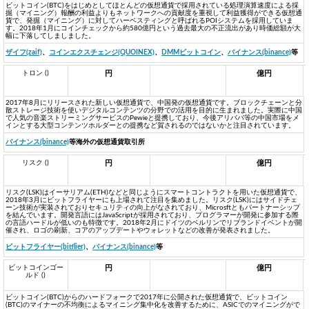
ビットコイン(BTC)をはじめとしてほとんどの仮想通貨で採用されている処理演算速度による採
掘（マイニング）報酬の利益よりもネットワークへの貢献度を重視して利益獲得ができる仮想通
貨で、発掘（マイニング）に対してハーベスティングと呼ばれるPOIシステムを採用していま
す。2018年1月にコインチェックから約580億円という過去最大の不正流出があり時価総額が大
幅に下落してしましました。
ザイフ(zaif)
、
コインエクスチェンジ(QUOINEX)
、
DMMビットコイン
、
バイナンス(binance)
等
トロン ()
円
億円
2017年8月にリリースされた新しい仮想通貨で、中国発の仮想通貨です。ブロックチェーンと分
散ストレージ技術を使いデジタルコンテンツの分野での活用を目的に生まれました。実際に中国
で人気の音楽ストリーミングサービスのPewieと提携しており、今後アリババ等の中国市場をメ
インとする大型コンテンツホルダーとの提携など賀されるのではないかと注目されています。
バイナンス(binance)
等海外の仮想通貨取引所
リスク ()
円
億円
リスク(LSK)はイーサリアム(ETH)などと同じようにスマートコントラクトを用いた仮想通貨で、
2018年3月にビットフライヤーにも上場されて注目を集めました。リスク(LSK)にはサイドチェ
ーン技術が実装されておりセキュリティの向上がなされており、Microsftともパートナーシップ
を結んでいます。開発言語にはJavaScriptが採用されており、プログラマーが開発に参加する際
の言語ハードルが低いのも特徴です。2018年2月にドイツのベルリンでリブランドイベントが開
催され、ロゴの刷新、コアのアップデートやウォレットなどの改善が発表されました。
ビットフライヤー(bitflier)
、
バイナンス(binance)
等
ビットコインゴー
円
億円
ルド ()
ビットコイン(BTC)からのハードフォークで2017年に公開された仮想通貨で、ビットコイン
(BTC)のマイナーの不均衡によるマイニング集中化を改善するために、ASICでのマイニングがで