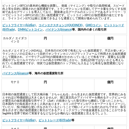
ビットコイン(BTC)の基本的な機能を踏襲し、発掘（マイニング）や取引の負荷軽減、スピード
向上等を目的に開発された仮想通貨です。トランザクションを圧縮してデータ量を少なくする技
術であるセグウィットを導入しており、開発者は元グーグルのエンジニアであるチャーリー・リ
ーでビットコイン(BTC)の次に古い仮想通貨です。ビットコイン(BTC)が仮想通貨の金だとする
と、ライトコイン(LTC)は銀と定義できるような通貨として開発が進められています。
ビットフライヤー(bitflier)
、
コインエクスチェンジ(QUOINEX)
、
GMOコイン
、
ビットトレード
(BitTrade)
、
DMMビットコイン
、
バイナンス(binance)
等、国内外の多くの取引所
カルダノ エイダコ
円
億円
イン ()
カルダノエイダコイン(ADA)は、日本先行のICO等で有名になった仮想通貨で、不正が多いオン
ラインカジノの公正化という目的でオンラインカジノのプラットフォームで利用される仮想通貨
として開発され、イーサリアム(ETH)の開発者がかかわっていることで有名です。度重なる公開
遅延やプレセールスでのハードルの高さやPRの怪しさから、当初は詐欺ではないかとも考えら
れていた仮想通貨ですが、現状では仮想通貨のトップ10にも入るような有名な仮想通貨になり
ました。
バイナンス(binance)
等、海外の仮想通貨取引所
モナ ()
円
億円
日本初の仮想通貨として巨大掲示板「２ちゃんねる」から生まれた仮想通貨です。世界的にみる
とそれほど時価総額は大きくありませんが、堀江貴文氏がアドバイザーを務めるテックビューロ
が運営元の仮想通貨取引所ザイフ（Zaif）の前身となった取引所から継続して扱ったことから、
日本国内での知名度が大きく人気があります。コインのデザインがアスキーアートをイメージし
ていたり、投げ銭的な使い方をされているということで軽いイメージを持たれがちですが、取引
所を介さずに他の仮想通貨と取引ができるアトミックスワップや送金速度を上げることができる
SegWitを世界で初めて実装するなどなかなか侮れない仮想通貨と言えるでしょう。
ビットフライヤー(bitflier)
、
ビットトレード(BitTrade)
等
ネオ ()