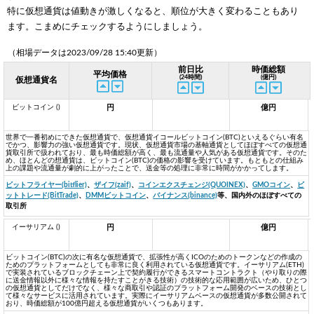
特に仮想通貨は値動きが激しくなると、順位が大きく変わることもあり
ます。こまめにチェックするようにしましょう。
（相場データは2023/09/28 15:40更新）
前日比
時価総額
平均価格
(24時間)
(億円)
仮想通貨名
ビットコイン ()
円
億円
世界で一番初めにできた仮想通貨で、仮想通貨イコールビットコイン(BTC)といえるぐらい有名
でかつ、影響力の強い仮想通貨です。現状、仮想通貨市場の基軸通貨としてほぼすべての仮想通
貨取引所で扱われており、最も時価総額が高く、最も流通量や人気がある仮想通貨です。そのた
め、ほとんどの想通貨は、ビットコイン(BTC)の価格の影響を受けています。もともとの仕組み
上の課題や流通量が劇的に上がったことで、送金等の処理に非常に時間がかかってします。
ビットフライヤー(bitflier)
、
ザイフ(zaif)
、
コインエクスチェンジ(QUOINEX)
、
GMOコイン
、
ビ
ットトレード(BitTrade)
、
DMMビットコイン
、
バイナンス(binance)
等、国内外のほぼすべての
取引所
イーサリアム ()
円
億円
ビットコイン(BTC)の次に有名な仮想通貨で、拡張性が高くICOのためのトークンなどの作成の
ためのプラットフォームとしても非常に良く利用されている仮想通貨です。イーサリアム(ETH)
で実装されているブロックチェーン上で契約履行ができるスマートコントラクト（やり取りの際
に送金情報以外に様々な情報を持たすことがきる技術）の技術的な応用範囲が広いため、ひとつ
の仮想通貨としてだけでなく、様々な商取引や認証のプラットフォーム開発のベースの技術とし
て様々なサービスに活用されています。実際にイーサリアムベースの仮想通貨が多数公開されて
おり、時価総額が100億円超える仮想通貨がいくつもあります。