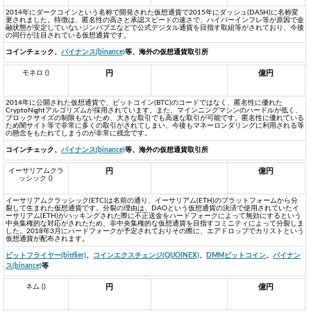
2014年にダークコインという名称で開発された仮想通貨で2015年にダッシュ(DASH)に名称変
更されました。特徴は、匿名性の高さと承認スピードの速さで、ハイパーインフレ等が原因で金
融状態が安定していないジンバブエなどで公式デジタル通貨を目指す取組等がされており、今後
の同行が注目されている仮想通貨です。
コインチェック、
バイナンス(binance)
等、海外の仮想通貨取引所
モネロ ()
円
億円
2014年に公開された仮想通貨で、ビットコイン(BTC)のコードではなく、匿名性に優れた
CryptoNightアルゴリズムが採用されています。また、マインニングマシンのハードルが低く、
ブロックサイズの制限もないため、大きな取引でも高速な取引が可能です。匿名性に優れている
ため闇サイト等で非常に多くの取引がされてしまい、今後もマネーロンダリングに利用される等
の懸念をもたれてしまうのが非常に残念です。
コインチェック、
バイナンス(binance)
等、海外の仮想通貨取引所
イーサリアムクラ
円
億円
ッシック ()
イーサリアムクラッシック(ETC)は名前の通り、イーサリアム(ETH)のプラットフォームから分
裂して生まれた仮想通貨です。分裂の理由は、DAOという仮想通貨の決済で使用されていたイ
ーサリアム(ETH)がハッキングされた際に不正送金をハードフォークによって無効にするという
中央集権的な対応がされたため、非中央集権的な仮想通貨を目指すコミニティによって分裂しま
した。2018年3月にハードフォークが予定されておりその際に、エアドロップでカリストという
仮想通貨が配布されます。
ビットフライヤー(bitflier)
、
コインエクスチェンジ(QUOINEX)
、
DMMビットコイン
、
バイナン
ス(binance)
等
ネム ()
円
億円