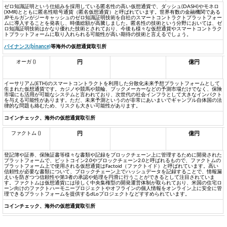
ゼロ知識証明という仕組みを採用している匿名性の高い仮想通貨で、ダッシュ(DASH)やモネロ
(XMR)とともに匿名性暗号通貨（匿名仮想通貨）と呼ばれています。世界有数の金融機関である
JPモルガンがジーキャッシュのゼロ知識証明技術を自社のスマートコントラクトプラットフォー
ムに導入することを発表し、時価総額が高騰しました。匿名性の技術という分野においては、ゼ
ロ知識証明技術はかなり優れた技術とされており、今後も様々な仮想通貨やスマートコントラク
トプラットフォームに取り入れられる可能性が高い期待の技術と言えるでしょう。
バイナンス(binance)
等海外の仮想通貨取引所
オーガ ()
円
億円
イーサリアム(ETH)のスマートコントラクトを利用した分散化未来予想プラットフォームとして
生まれた仮想通貨です。カジノや競馬や競輪、ブックメーカーなどの予測市場だけでなく、保険
市場にも活用が可能なシステムと言われており、次世代の社会インフラとして大きなインパクト
を与える可能性があります。ただ、未来予測というのが非常にあいまいでギャンブル自体国の法
律的な問題も絡むため、リスクも大きい可能性があります。
コインチェック、海外の仮想通貨取引所
ファクトム ()
円
億円
登記簿や証券、保険証書等様々な書類や記録をブロックチェーン上に管理するために開発された
プラットフォームで、ビットコイン2.0やブロックチェーン2.0と呼ばれるもので、ファクトムの
プラットフォーム上で使用される仮想通貨はFactoid（ファクトイド）と呼ばれています。高い
信頼性が必要な書類について、ブロックチェーン上でハッシュデータを記録することで、情報漏
えいを防ぎつつ信頼性や第3者の承認や処理を円滑に行うことができるとして注目されていま
す。ファクトムは仮想通貨には珍しく中央集権型の開発運営体制が取られており、米国の住宅ロ
ーン向けのファクトハーモニープロジェクトやオフラインの個人情報をオンライン上に安全に管
理できるプラットフォームを提供するdLoプロジェクトなどすすめられています。
コインチェック、海外の仮想通貨取引所