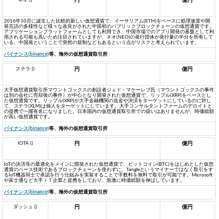
円
億円
2016年10月に誕生した比較的新しい仮想通貨で、イーサリアム(ETH)をベースに処理速度や開
発言語の多様性など様々な改良がされた中国初のパブリックブロックチェーンの仮想通貨です。
アプリケーションプラットフォームとしても利用でき、中国市場でのアプリ開発の基盤として利
用される可能も高いため注目されていますが、ネオ(NEO)の発行団体が発行量の半分を所有して
いる、中国発ということで突然の規制などもあるという点がリスクと考えられています。
バイナンス(binance)
等、海外の仮想通貨取引所
ステラ ()
円
億円
大手仮想通貨取引所マウントゴックスの創設者ジェド・マケーレブ氏（マウントゴックスの事件
は別の会社に売却後の事件）が中心となり開発された仮想通貨で、リップル(XRP)をベースとし
た仮想通貨です。リップル(XRP)が大手金融機関の送金や決済をターゲットにしているのに対し
て、ステラ(XLM)は個人をターゲットにしています。大手コンサルタントファームのデロイトと
の提携で一躍有名になりました。日本国内の仮想通貨取引所での扱いはありませんが、時価総額
が高い仮想通貨です。
バイナンス(binance)
等、海外の仮想通貨取引所
IOTA ()
円
億円
IoTの決済等の最適化をメインに開発された仮想通貨で、ビットコイン(BTC)をはじめとした仮想
通貨のベース技術であるブロックチェーンを使わずに、Tangleというマイナーではなく取引をす
るIoT機器同士で承認を行う仕組みを実装することで手数料を無料で取引が可能です。Microsoft
や富士通など大手ＩＴ企業と提携をしており、急激に時価総額を伸ばしています。
バイナンス(binance)
等、海外の仮想通貨取引所
ダッシュ ()
円
億円