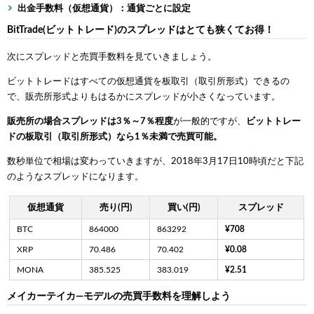
出金手数料（仮想通貨）：通貨ごとに設定
BitTrade(ビットトレード)のスプレッドはとても狭くてお得！
次にスプレッドと売買手数料を見ていきましょう。
ビットトレードはすべての仮想通貨を板取引（取引所形式）できるの
で、販売所形式よりもはるかにスプレッドが小さくなっています。
販売所の場合スプレッドは3％～7％程度
が一般的ですが、
ビットトレー
ドの板取引（取引所形式）なら1％未満で売買可能。
数秒単位で相場は変わっていきますが、2018年3月17日10時頃だと下記
のようなスプレッドになります。
仮想通貨
売り(円)
買い(円)
スプレッド
BTC
864000
863292
¥708
XRP
70.486
70.402
¥0.08
MONA
385.525
383.019
¥2.51
メイカーテイカ―モデルの売買手数料を理解しよう