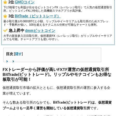
2位
GMOコイン
下げ相場でも利益が出せるビットコインFX（レバレッジ取引）で人気の仮想通貨取引
所。ビットコインFXに特化した高機能スマホアプリが高評価。
3位
BitTrade（ビットトレード）
最小取引量が0.0001BTCと小額、リップルやイーサリアムも取引所のためスプレッ
ド・手数料が低い。100を超えるテクニカル分析が可能なチャートも便利。
急上昇中
dmmビットコイン
大手の新規参入注目取引所。仮想通貨FX（レバレッジ取引）がリップルやイーサリア
ムでも可能。チャートアプリも使いやすい。
目次
[
隠す
]
FXトレーダーから評価が高いFXTF運営の仮想通貨取引所
BitTrade(ビットトレード)。リップルやモナコインもお得な
板取引が可能！
仮想通貨取引市場の拡大とともに、仮想通貨取引所の運営に参入する企
業が増えています。
そんな数ある取引所のなかでも、
BitTrade(ビットトレード)は、仮想通貨
ブームよりも一足早く運営を開始している仮想通貨取引所
です。