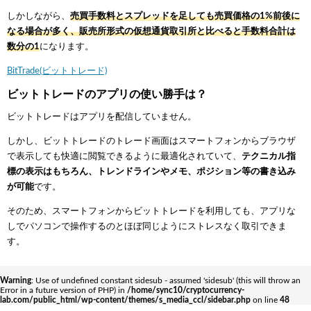
しかしながら、
売買手数料とスプレッドを足しても売買価格の1%前後に
なる場合が多く、販売所形式の仮想通貨取引所と比べると手数料合計は
数分の1
になります。
BitTrade(ビットトレード)
ビットトレードのアプリの使い勝手は？
ビットトレードはアプリを配信していません。
しかし、ビットトレードのトレード画面はスマートフォンからブラウザ
で表示しても快適に閲覧できるように最適化されていて、
テクニカル指
標の表示はもちろん、トレンドラインやメモ、ポジション等の書き込み
が可能
です。
そのため、スマートフォンからビットトレードを利用しても、アプリな
しでパソコンで操作するのとほぼ同じようにストレスなく取引できま
す。
Warning
: Use of undefined constant sidesub - assumed 'sidesub' (this will throw an
Error in a future version of PHP) in
/home/sync10/cryptocurrency-
lab.com/public_html/wp-content/themes/s_media_ccl/sidebar.php
on line
48