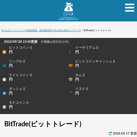
CCらぼ-ビットコインや仮想通貨、仮想通貨取引所の初心者向けメディア
>
BitTrade(ビットトレード)
2023/09/28 15:40更新
※増減は前日比(24h)
ビットコイン ()
イーサリアム ()
円
円
リップル ()
ビットコインキャッシュ ()
円
円
ライトコイン ()
ネム ()
円
円
ダッシュ ()
リスク ()
円
円
モナコイン ()
円
BitTrade(ビットトレード)
2018.04.17 更新