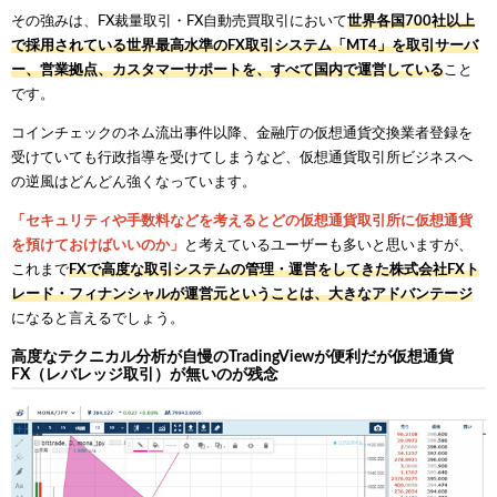
その強みは、FX裁量取引・FX自動売買取引において
世界各国700社以上
で採用されている世界最高水準のFX取引システム「MT4」を取引サーバ
ー、営業拠点、カスタマーサポートを、すべて国内で運営している
こと
です。
コインチェックのネム流出事件以降、金融庁の仮想通貨交換業者登録を
受けていても行政指導を受けてしまうなど、仮想通貨取引所ビジネスへ
の逆風はどんどん強くなっています。
「セキュリティや手数料などを考えるとどの仮想通貨取引所に仮想通貨
を預けておけばいいのか」
と考えているユーザーも多いと思いますが、
これまで
FXで高度な取引システムの管理・運営をしてきた株式会社FXト
レード・フィナンシャルが運営元ということは、大きなアドバンテージ
になると言えるでしょう。
高度なテクニカル分析が自慢のTradingViewが便利だが仮想通貨
FX（レバレッジ取引）が無いのが残念