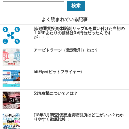
よく読まれている記事
[仮想通貨投資体験談]リップルを買い付けた当初の
１XRPあたりの価格は0.6円台だったんです
が・・・
アービトラージ（裁定取引）とは？
bitFlyer(ビットフライヤー)
51%攻撃についてとは？
[18年3月調査]仮想通貨取引所はどこがいい？わか
りやすく徹底比較！