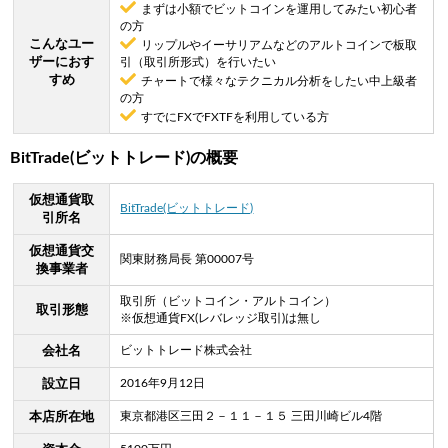
まずは小額でビットコインを運用してみたい初心者
の方
こんなユー
リップルやイーサリアムなどのアルトコインで板取
ザーにおす
引（取引所形式）を行いたい
すめ
チャートで様々なテクニカル分析をしたい中上級者
の方
すでにFXでFXTFを利用している方
BitTrade(ビットトレード)の概要
仮想通貨取
BitTrade(ビットトレード)
引所名
仮想通貨交
関東財務局長 第00007号
換事業者
取引所（ビットコイン・アルトコイン）
取引形態
※仮想通貨FX(レバレッジ取引)は無し
ビットトレード株式会社
会社名
2016年9月12日
設立日
東京都港区三田２－１１－１５ 三田川崎ビル4階
本店所在地