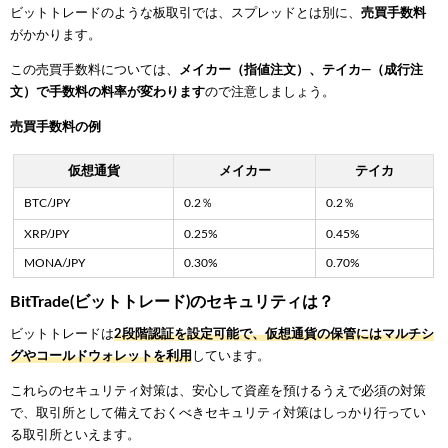
ビットトレードのような板取引では、スプレッドとは別に、
売買手数料
がかかります。
この売買手数料については、
メイカー（指値注文）、テイカ―（成行注
文）で手数料の料率が変わります
ので注意しましょう。
売買手数料の例
仮想通貨
メイカー
テイカ
BTC/JPY
0.2％
0.2％
XRP/JPY
0.25%
0.45%
MONA/JPY
0.30%
0.70%
BitTrade(ビットトレード)のセキュリティは？
ビットトレードは
2段階認証を設定可能で、仮想通貨の保管にはマルチシ
グやコールドウォレットを利用
しています。
これらのセキュリティ対策は、安心して資産を預けるうえで必須の対策
で、取引所として備えておくべきセキュリティ対策はしっかり行ってい
る取引所といえます。