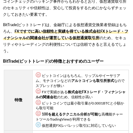
コインチェックのハッキング事件からもわかるとおり、仮想通貨取引所
のセキュリティや信頼性は、安心して投資をするためにかならずチェッ
クしておきたい要素です。
BitTrade(ビットトレード)は、金融庁による仮想通貨交換業者登録はもち
ろん、
FXですでに高い信頼性と実績を得ている株式会社FXトレード・フ
ィナンシャルの関連会社が運営している仮想通貨取引所
のため、セキュ
リティやトレーディングの利便性については信頼できると言えるでしょ
う。
BitTrade(ビットトレード)の特徴とおすすめのユーザー
ビットコインはもちろん、リップルやイーサリア
ム、モナコインなどの
アルトコインも取引所形式
なので
スプレッドが狭い
FXで実績がある
株式会社FXトレード・フィナンシャ
ルの関連会社
のため、信頼性が高い
特徴
ビットコインでは最小取引量が0.0001BTCと小額か
ら取引可能
100を超えるテクニカル分析が可能
な高機能チャー
トツールTradingViewが利用できる
仮想通貨FX(レバレッジ取引)に対応していない