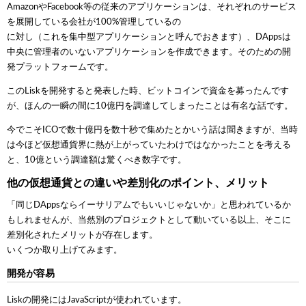
AmazonやFacebook等の従来のアプリケーションは、それぞれのサービス
を展開している会社が100%管理しているの
に対し（これを集中型アプリケーションと呼んでおきます）、DAppsは
中央に管理者のいないアプリケーションを作成できます。そのための開
発プラットフォームです。
このLiskを開発すると発表した時、ビットコインで資金を募ったんです
が、ほんの一瞬の間に10億円を調達してしまったことは有名な話です。
今でこそICOで数十億円を数十秒で集めたとかいう話は聞きますが、当時
は今ほど仮想通貨界に熱が上がっていたわけではなかったことを考える
と、10億という調達額は驚くべき数字です。
他の仮想通貨との違いや差別化のポイント、メリット
「同じDAppsならイーサリアムでもいいじゃないか」と思われているか
もしれませんが、当然別のプロジェクトとして動いている以上、そこに
差別化されたメリットが存在します。
いくつか取り上げてみます。
開発が容易
Liskの開発にはJavaScriptが使われています。