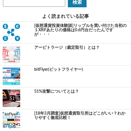
よく読まれている記事
[仮想通貨投資体験談]リップルを買い付けた当初の
１XRPあたりの価格は0.6円台だったんです
が・・・
アービトラージ（裁定取引）とは？
bitFlyer(ビットフライヤー)
51%攻撃についてとは？
[18年3月調査]仮想通貨取引所はどこがいい？わか
りやすく徹底比較！