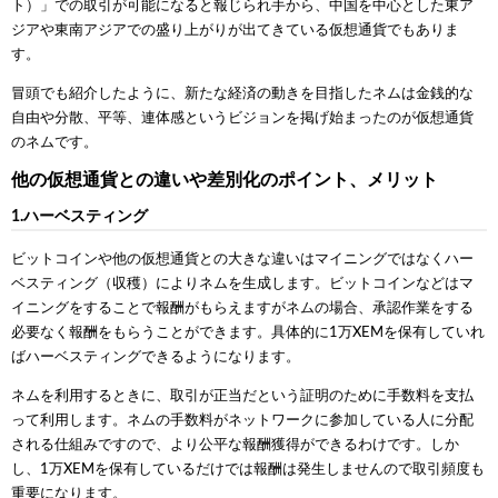
ト）」での取引が可能になると報じられ手から、中国を中心とした東ア
ジアや東南アジアでの盛り上がりが出てきている仮想通貨でもありま
す。
冒頭でも紹介したように、新たな経済の動きを目指したネムは金銭的な
自由や分散、平等、連体感というビジョンを掲げ始まったのが仮想通貨
のネムです。
他の仮想通貨との違いや差別化のポイント、メリット
1.ハーベスティング
ビットコインや他の仮想通貨との大きな違いはマイニングではなくハー
ベスティング（収穫）によりネムを生成します。ビットコインなどはマ
イニングをすることで報酬がもらえますがネムの場合、承認作業をする
必要なく報酬をもらうことができます。具体的に1万XEMを保有していれ
ばハーベスティングできるようになります。
ネムを利用するときに、取引が正当だという証明のために手数料を支払
って利用します。ネムの手数料がネットワークに参加している人に分配
される仕組みですので、より公平な報酬獲得ができるわけです。しか
し、1万XEMを保有しているだけでは報酬は発生しませんので取引頻度も
重要になります。