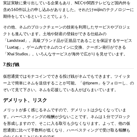
実証実験に乗り出している企業もあり、NECや関西テレビなど国内外を
含め160件以上の申し込みがありました。それだけmijinのテクノロジーに
期待をしているということでしょう。
その他、ネムのブロックチェーンの技術を利用したサービスやプロジェ
クトも進んでいます。土地や財産の登録ができる仕組みの
「Landstead」。高級ブランド品が正規品であることを保証するサービス
「Luxtag」。ゲーム内でネムのコインに交換、クーポン発行ができる
「Xhai Studios」。いろんなサービスが海外で広がりを見せています。
7.投げ銭
仮想通貨ではモナコインでできる投げ銭がネムでもできます。ツイッタ
ー上で簡単にネムを送信することが可能。「@tipnem」をフォローし、の
ぞいて見て下さい。ネムを応援している人がばらまいています。
デメリット、リスク
メリットが多く感じるネムですので、デメリットは少なくなっていま
す。ハーベスティングの報酬が少ないことです。ネムは１分でブロック
を形成しますので、そこに入る取引も少なくなります。よって、他の仮
想通貨に比べて手数料が低くなり、ハーベスティングで受け取る報酬も