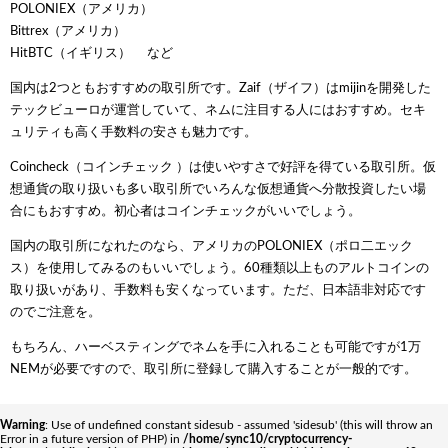
POLONIEX（アメリカ）
Bittrex（アメリカ）
HitBTC（イギリス） など
国内は2つともおすすめの取引所です。Zaif（ザイフ）はmijinを開発した
テックビューロが運営していて、ネムに注目する人にはおすすめ。セキ
ュリティも高く手数料の安さも魅力です。
Coincheck（コインチェック ）は使いやすさで好評を得ている取引所。仮
想通貨の取り扱いも多い取引所でいろんな仮想通貨へ分散投資したい場
合にもおすすめ。初心者はコインチェックがいいでしょう。
国内の取引所になれたのなら、アメリカのPOLONIEX（ポロ二エック
ス）を使用してみるのもいいでしょう。60種類以上ものアルトコインの
取り扱いがあり、手数料も安くなっています。ただ、日本語非対応です
のでご注意を。
もちろん、ハーベスティングでネムを手に入れることも可能ですが1万
NEMが必要ですので、取引所に登録して購入することが一般的です。
Warning
: Use of undefined constant sidesub - assumed 'sidesub' (this will throw an
Error in a future version of PHP) in
/home/sync10/cryptocurrency-