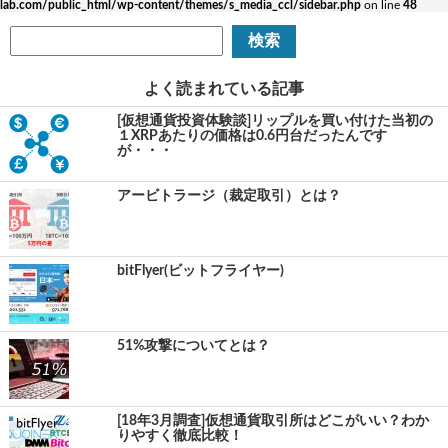
lab.com/public_html/wp-content/themes/s_media_ccl/sidebar.php
on line
48
よく読まれている記事
[仮想通貨投資体験談]リップルを買い付けた当初の
１XRPあたりの価格は0.6円台だったんです
が・・・
アービトラージ（裁定取引）とは？
bitFlyer(ビットフライヤー)
51%攻撃についてとは？
[18年3月調査]仮想通貨取引所はどこがいい？わか
りやすく徹底比較！