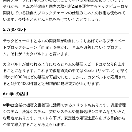
開発グループに日本人がいるとのことでネムは知名度をあげています。
それから、ネムの開発陣と国内の取引所Zaifを運営するテックビューロが
開発している独自のブロックチェーンの仕組みにネムの技術も使われて
います。今後もどんどん人気をあげていくことでしょう。
5.カタパルト
テックビューロトとネムの開発陣が独自につくりあげているプライベー
トブロックチェーン「mijin」を生かし、ネムを改善していくプログラ
ム。それが「カタパルト」と言います。
カタパルトが使われるようになるとネムの処理スピードはかなり向上す
ることになります。これまで仮想通貨の中ではRipple（リップル）が早く
1秒で1000件ほどの処理が可能でした。しかし、カタパルトが応用され
ると1秒で4000件ほどと飛躍的に処理能力が上がります。
6.mijinの活用
mijinは企業の機密文書管理に活用できるメリットもあります。資産管理
システム、決算システム、契約システムや情報処理システムなどいろん
な用途があります。コストを下げ、安定性や処理速度をあげる目的から
企業で導入することが考えられます。