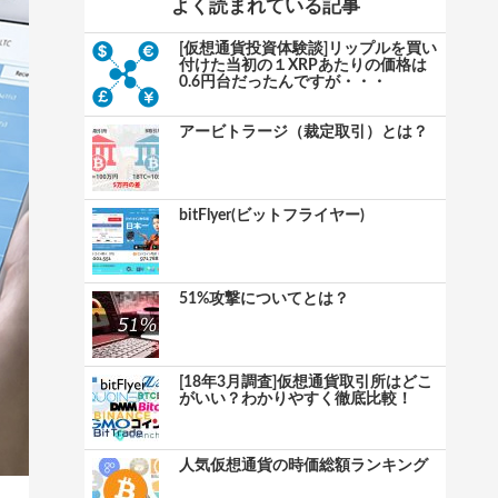
よく読まれている記事
[仮想通貨投資体験談]リップルを買い
付けた当初の１XRPあたりの価格は
0.6円台だったんですが・・・
アービトラージ（裁定取引）とは？
bitFlyer(ビットフライヤー)
51%攻撃についてとは？
[18年3月調査]仮想通貨取引所はどこ
がいい？わかりやすく徹底比較！
人気仮想通貨の時価総額ランキング