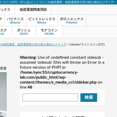
oin/ライトコイン(LTC) - CCらぼ-ビットコインや仮想通貨、仮想通貨取引所の初心者向けメディア
ピックス
仮想通貨関連用語
ク
バイナンス
ビットトレックス
ポロニエックス
Binance
Bittrex
Poloniex
スク
ダッシュ
モナコイン
Lisk
DASH
MONA
インや仮想通貨、仮想通貨取引所の初心者向けメディア
>
Litecoin/ライトコイン(LTC)
Warning
: Use of undefined constant sidesub -
assumed 'sidesub' (this will throw an Error in a
future version of PHP) in
2 更新
/home/sync10/cryptocurrency-
lab.com/public_html/wp-
content/themes/s_media_ccl/sidebar.php
on
line
48