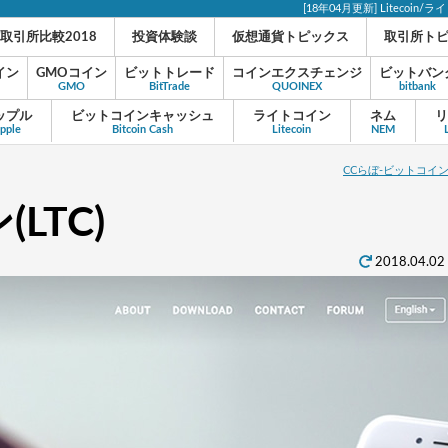
[18年04月更新] Litec
取引所比較2018
投資体験談
仮想通貨トピックス
取引所ト
イン
GMOコイン
ビットトレード
コインエクスチェンジ
ビットバン
GMO
BitTrade
QUOINEX
bitbank
ップル
ビットコインキャッシュ
ライトコイン
ネム
リ
ipple
Bitcoin Cash
Litecoin
NEM
CCらぼ-ビットコ
(LTC)
2018.04.0