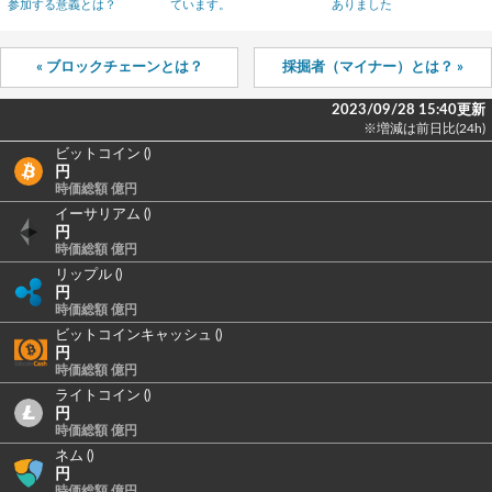
参加する意義とは？
ています。
ありました
« ブロックチェーンとは？
採掘者（マイナー）とは？ »
2023/09/28 15:40更新
※増減は前日比(24h)
ビットコイン ()
円
時価総額 億円
イーサリアム ()
円
時価総額 億円
リップル ()
円
時価総額 億円
ビットコインキャッシュ ()
円
時価総額 億円
ライトコイン ()
円
時価総額 億円
ネム ()
円
時価総額 億円