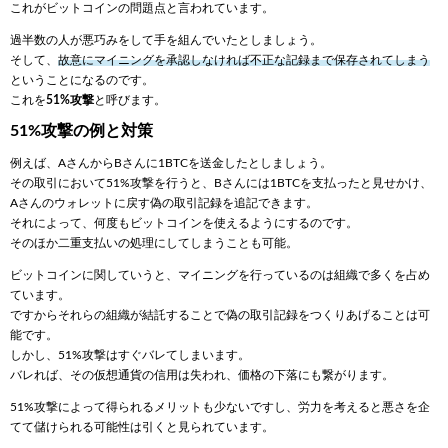
これがビットコインの問題点と言われています。
過半数の人が悪巧みをして手を組んでいたとしましょう。
そして、
故意にマイニングを承認しなければ不正な記録まで保存されてしまう
ということになるのです。
これを
51%攻撃
と呼びます。
51%攻撃の例と対策
例えば、AさんからBさんに1BTCを送金したとしましょう。
その取引において51%攻撃を行うと、Bさんには1BTCを支払ったと見せかけ、
Aさんのウォレットに戻す偽の取引記録を追記できます。
それによって、何度もビットコインを使えるようにするのです。
そのほか二重支払いの処理にしてしまうことも可能。
ビットコインに関していうと、マイニングを行っているのは組織で多くを占め
ています。
ですからそれらの組織が結託することで偽の取引記録をつくりあげることは可
能です。
しかし、51%攻撃はすぐバレてしまいます。
バレれば、その仮想通貨の信用は失われ、価格の下落にも繋がります。
51%攻撃によって得られるメリットも少ないですし、労力を考えると悪さを企
てて儲けられる可能性は引くと見られています。