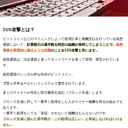
51%攻撃とは？
ビットコインなどのマイニングによって処理計算と報酬支払を行っている仮想
通貨において、
計算能力の過半数を特定の組織が保持してしまうことで、
仮想
通貨を実質的に操るような状態
のことを51%攻撃と言います。
仮想通貨は、法定通貨と違ってネットワークを使って管理、運営されていま
す。
仮想通貨のシンボル的な存在のビットコイン。
ブロックチェーン
というシステムで運営されています。
多くのマイナーが存在し取引履歴を追記（ブロック生成）します。
ブロック生成に対して一番早く処理をした人がマイナー報酬を得る仕組みでも
あります。
一番早く処理をしても「承認」されないと報酬はもらえないのです。
ブロック生成に挑んだ過半数が「この処理は正しい」と承認しなければいけま
せん。