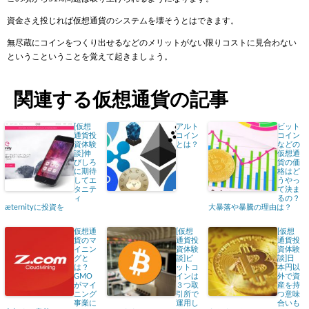
資金さえ投じれば仮想通貨のシステムを壊そうとはできます。
無尽蔵にコインをつくり出せるなどのメリットがない限りコストに見合わない
というこということを覚えて起きましょう。
関連する仮想通貨の記事
[仮想
アルト
ビット
通貨投
コイン
コイン
資体験
とは？
などの
談]伸
仮想通
びしろ
貨の価
に期待
格はど
してエ
うやっ
タニテ
て決ま
ィ
るの？
æternityに投資を
大暴落や暴騰の理由は？
仮想通
[仮想
[仮想
貨のマ
通貨投
通貨投
イニン
資体験
資体験
グと
談]ビ
談]日
は？
ットコ
本円以
GMO
インは
外で資
がマイ
３つ取
産を持
ニング
引所で
つ意味
事業に
運用し
合いも