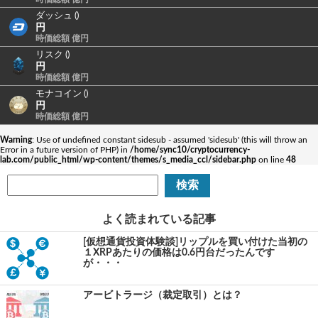
ダッシュ ()
円
時価総額 億円
リスク ()
円
時価総額 億円
モナコイン ()
円
時価総額 億円
Warning
: Use of undefined constant sidesub - assumed 'sidesub' (this will throw an
Error in a future version of PHP) in
/home/sync10/cryptocurrency-
lab.com/public_html/wp-content/themes/s_media_ccl/sidebar.php
on line
48
よく読まれている記事
[仮想通貨投資体験談]リップルを買い付けた当初の
１XRPあたりの価格は0.6円台だったんです
が・・・
アービトラージ（裁定取引）とは？