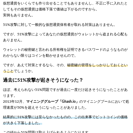
仮想通貨をいくらでも作り出せることでもありませんし、不正に手に入れたと
してもその仮想通貨は価格下落で価値は下がるのですから。
実例もありません。
51%攻撃に対して一般的な仮想通貨保有者が取れる対策はありません。
ですが、51%攻撃によってあなたの仮想通貨がウォレットから盗まれる心配も
ありません。
ウォレットの秘密鍵と言われる所有権を証明できるパスワードのようなものが
わからない限りはコインを動かせませんので。
ですが、あえて対策とするなら、その、
秘密鍵の管理をしっかりしておくとい
うこと
でしょうか。
過去に51%攻撃が起きそうになった？
ほぼ、考えられない51%問題ですが過去に一度だけ起きそうになったことがあ
ります。
2013年12月、
マイニンググループ「Ghash.io」
のマイニングプールにおいて処
理速度が50%を超えそうになったことがありました。
結果的に51%攻撃には至らなかったものの、この出来事でビットコインの価格
が大きく下落しました。
この頃から51%問題は取り上げられるようになります。