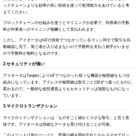
ックチェーンよりも効率の良い技術を使って処理能力をあげていると考
えてください。
ブロックチェーンの仕組みを使うとマイニングが必要で、利用者の手数
料が作業者へのマイニング報酬として支払われます。
しかし、アイオータはIoTの技術でつながっているマシン同士で取引を自
動確認し完了。第三者が入り込まないので手数料を支払う相手がいませ
ので手数料が無料となるのです。
2.セキュリティが強い
アイオータはTangleによりIoTでつながった様々な機器が秘密鍵をもつ仕
組みになっています。アドレスや秘密鍵は取引ごと1回ずつ違ったものに
変わるので、一般的な仮想通貨よりもセキュリティは強固なものになっ
ています。
3.マイクロトランザクション
マイクロトランザクションは「ものすごく細かく小さな取引」と言う意
味です。アイオータは些細なデータも受け付けることが可能。
このメリットは何かというと、部屋の鍵を閉め忘れたからスマホでロッ