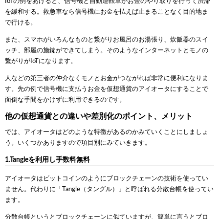
IoTの例をあげると、信号機と自動運転車がお金のやり取りを行って渋滞
を緩和する。救急車なら信号機にお金を払えば止まることなく目的地ま
で行ける。
また、スマホがいろんなものと繋がりお風呂のお湯張り、炊飯器のスイ
ッチ、部屋の施錠ができてしまう。そのようなインターネットとモノの
繋がりがIoTになります。
人などの第三者の仲介なくモノとお金がつながれば非常に便利になりま
す。先の例で信号機に支払うお金を仮想通貨のアイオータにすることで
面倒な手間をかけずに利用できるのです。
他の仮想通貨との違いや差別化のポイント、メリット
では、アイオータはどのような特徴があるのかみていくことにしましょ
う。いくつかありますので項目別にみていきます。
1.Tangleを利用し手数料無料
アイオータはビットコインのようにブロックチェーンの技術を使ってい
ません。代わりに「Tangle（タングル）」と呼ばれる分散台帳を使ってい
ます。
分散台帳というとブロックチェーンに似ていますが、簡単に言うとブロ