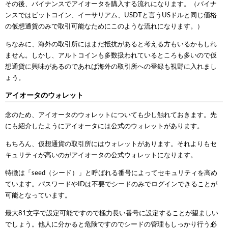
その後、バイナンスでアイオータを購入する流れになります。（バイナ
ンスではビットコイン、イーサリアム、USDTと言うUSドルと同じ価格
の仮想通貨のみで取引可能なためにこのような流れになります。）
ちなみに、海外の取引所にはまだ抵抗があると考える方もいるかもしれ
ません。しかし、アルトコインも多数扱われているところも多いので仮
想通貨に興味があるのであれば海外の取引所への登録も視野に入れまし
ょう。
アイオータのウォレット
念のため、アイオータのウォレットについても少し触れておきます。先
にも紹介したようにアイオータには公式のウォレットがあります。
もちろん、仮想通貨の取引所にはウォレットがあります。それよりもセ
キュリティが高いのがアイオータの公式ウォレットになります。
特徴は「seed（シード）」と呼ばれる番号によってセキュリティを高め
ています。パスワードやIDは不要でシードのみでログインできることが
可能となっています。
最大81文字で設定可能ですので極力長い番号に設定することが望ましい
でしょう。他人に分かると危険ですのでシードの管理もしっかり行う必