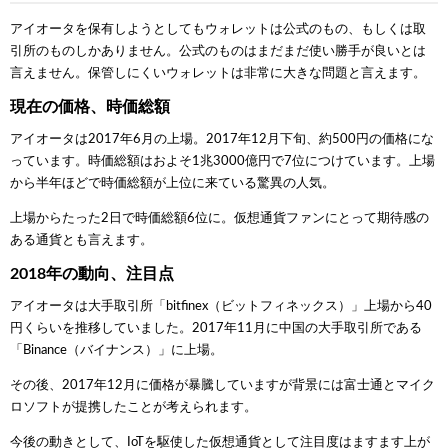
アイオータを保有しようとしてもウォレットは公式のもの、もしくは取
引所のものしかありません。公式のものはまだまだ使い勝手が良いとは
言えません。保管しにくいウォレットは非常に大きな問題と言えます。
現在の価格、時価総額
アイオータは2017年6月の上場。2017年12月下旬、約500円の価格にな
っています。時価総額はおよそ1兆3000億円で7位につけています。上場
から半年ほどで時価総額が上位に来ている驚異の人気。
上場からたった2日で時価総額6位に。仮想通貨ファンにとって期待感の
ある通貨とも言えます。
2018年の動向、注目点
アイオータは大手取引所「bitfinex（ビットフィネックス）」上場から40
円くらいを推移していました。2017年11月に中国の大手取引所である
「Binance（バイナンス）」に上場。
その後、2017年12月に価格が暴騰していますが背景には富士通とマイク
ロソフトが提携したことが考えられます。
今後の動きとして、IoTを駆使した仮想通貨として注目度はますます上が