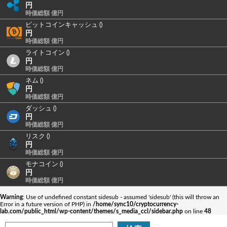
円
時価総額 億円
ビットコインキャッシュ ()
円
時価総額 億円
ライトコイン ()
円
時価総額 億円
ネム ()
円
時価総額 億円
ダッシュ ()
円
時価総額 億円
リスク ()
円
時価総額 億円
モナコイン ()
円
時価総額 億円
Warning
: Use of undefined constant sidesub - assumed 'sidesub' (this will throw an
Error in a future version of PHP) in
/home/sync10/cryptocurrency-
lab.com/public_html/wp-content/themes/s_media_ccl/sidebar.php
on line
48