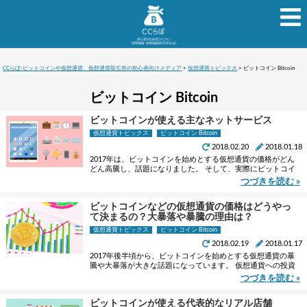
CCらぼ-ビットコインや仮想通貨、仮想通貨取引所の初心者向けメディア
>
仮想通貨トピックス
>
ビットコイン Bitcoin
ビットコイン Bitcoin
ビットコインが使える主なネットサービス
仮想通貨トピックス
ビットコイン Bitcoin
2018.02.20
2018.01.18
2017年は、ビットコインを始めとする仮想通貨の価格がどん
どん高騰し、話題になりました。 そして、実際にビットコイ
ンによる支払いを受け付けるネットサービスも増えていて、
つづきを読む »
仮想通貨の実社会での利用も広まっています。 そこでこ …
ビットコインなどの仮想通貨の価格はどうやっ
て決まるの？大暴落や暴騰の理由は？
仮想通貨トピックス
ビットコイン Bitcoin
2018.02.19
2018.01.17
2017年後半頃から、ビットコインを始めとする仮想通貨の暴
騰や大暴落が大きな話題になっています。 仮想通貨への投資
をしている方にとって暴騰はありがたいものですが、大暴落
つづきを読む »
によって損失を被るのは避けたいところです。 仮想通貨 …
ビットコインが使える代表的なリアル店舗