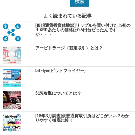
よく読まれている記事
[仮想通貨投資体験談]リップルを買い付けた当初の
１XRPあたりの価格は0.6円台だったんです
が・・・
アービトラージ（裁定取引）とは？
bitFlyer(ビットフライヤー)
51%攻撃についてとは？
[18年3月調査]仮想通貨取引所はどこがいい？わか
りやすく徹底比較！