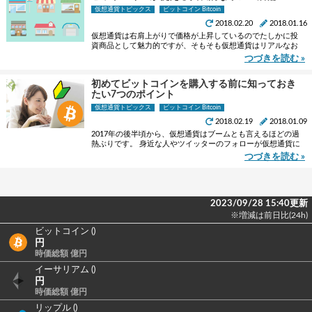
仮想通貨トピックス
ビットコイン Bitcoin
2018.02.20
2018.01.16
仮想通貨は右肩上がりで価格が上昇しているのでたしかに投
資商品として魅力的ですが、そもそも仮想通貨はリアルなお
金に変わるものとして開発されたもの。 実際にリアルな店舗
つづきを読む »
でビットコインによる支払いを受け付けている場所も増えて
い …
初めてビットコインを購入する前に知っておき
たい7つのポイント
仮想通貨トピックス
ビットコイン Bitcoin
2018.02.19
2018.01.09
2017年の後半頃から、仮想通貨はブームとも言えるほどの過
熱ぶりです。 身近な人やツイッターのフォローが仮想通貨に
ついて触れる機会が増えてきて、自分もビットコインを購入
つづきを読む »
してみようと思う方も少なくないでしょう。 また、ビッ …
2023/09/28 15:40更新
※増減は前日比(24h)
ビットコイン ()
円
時価総額 億円
イーサリアム ()
円
時価総額 億円
リップル ()