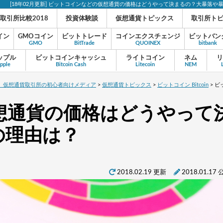
[18年02月更新] ビットコインなどの仮想通貨の価格はどうやって決まるの？大暴落や
取引所比較2018
投資体験談
仮想通貨トピックス
取引所ト
イン
GMOコイン
ビットトレード
コインエクスチェンジ
ビットバン
GMO
BitTrade
QUOINEX
bitbank
ップル
ビットコインキャッシュ
ライトコイン
ネム
リ
ipple
Bitcoin Cash
Litecoin
NEM
貨、仮想通貨取引所の初心者向けメディア
>
仮想通貨トピックス
>
ビットコイン Bitcoin
>
ビ
想通貨の価格はどうやって
の理由は？
2018.02.19 更新
2018.01.17