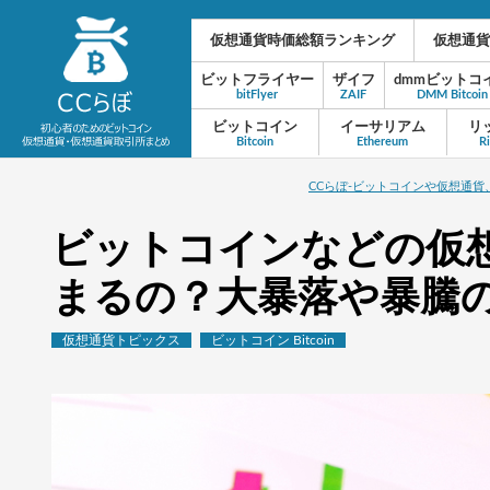
仮想通貨時価総額ランキング
仮想通貨
ビットフライヤー
ザイフ
dmmビットコ
bitFlyer
ZAIF
DMM Bitcoin
ビットコイン
イーサリアム
リ
Bitcoin
Ethereum
R
CCらぼ-ビットコインや仮想通
ビットコインなどの仮
まるの？大暴落や暴騰
仮想通貨トピックス
ビットコイン Bitcoin