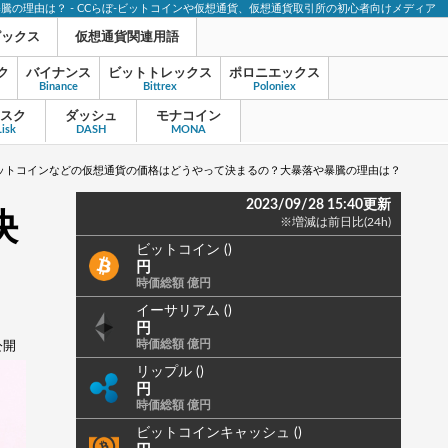
暴騰の理由は？ - CCらぼ-ビットコインや仮想通貨、仮想通貨取引所の初心者向けメディア
ピックス
仮想通貨関連用語
ク
バイナンス
ビットトレックス
ポロニエックス
Binance
Bittrex
Poloniex
スク
ダッシュ
モナコイン
Lisk
DASH
MONA
ットコインなどの仮想通貨の価格はどうやって決まるの？大暴落や暴騰の理由は？
2023/09/28 15:40更新
決
※増減は前日比(24h)
ビットコイン ()
円
時価総額 億円
イーサリアム ()
円
時価総額 億円
 公開
リップル ()
円
時価総額 億円
ビットコインキャッシュ ()