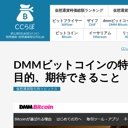
仮想通貨時価総額ランキング
仮想通貨
ビットフライヤー
ザイフ
dmmビットコ
bitFlyer
ZAIF
DMM Bitcoin
ビットコイン
イーサリアム
リ
Bitcoin
Ethereum
R
CC
DMMビットコインの
目的、期待できること
仮想通貨取引所トピックス