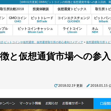
[18年02月更新] DMMビットコインの特徴と仮想通貨市場への参入目的、
取引所比較2018
投資体験談
仮想通貨トピックス
取引所ト
イン
GMOコイン
ビットトレード
コインエクスチェンジ
ビットバン
GMO
BitTrade
QUOINEX
bitbank
ップル
ビットコインキャッシュ
ライトコイン
ネム
リ
ipple
Bitcoin Cash
Litecoin
NEM
らぼ-ビットコインや仮想通貨、仮想通貨取引所の初心者向けメディア
>
仮想通貨取引所トピ
特徴と仮想通貨市場への参入
2018.02.19 更新
2018.01.15