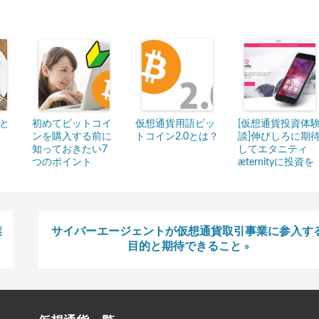
と
初めてビットコイ
仮想通貨用語ビッ
[仮想通貨投資体
ンを購入する前に
トコイン2.0とは？
談]伸びしろに期
知っておきたい7
してエタニティ
つのポイント
æternityに投資を
業
サイバーエージェントが仮想通貨取引事業に参入す
目的と期待できること »