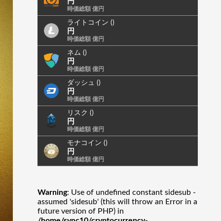
円
時価総額 億円
ライトコイン ()
円
時価総額 億円
ネム ()
円
時価総額 億円
ダッシュ ()
円
時価総額 億円
リスク ()
円
時価総額 億円
モナコイン ()
円
時価総額 億円
Warning
: Use of undefined constant sidesub -
assumed 'sidesub' (this will throw an Error in a
future version of PHP) in
/home/sync10/cryptocurrency-