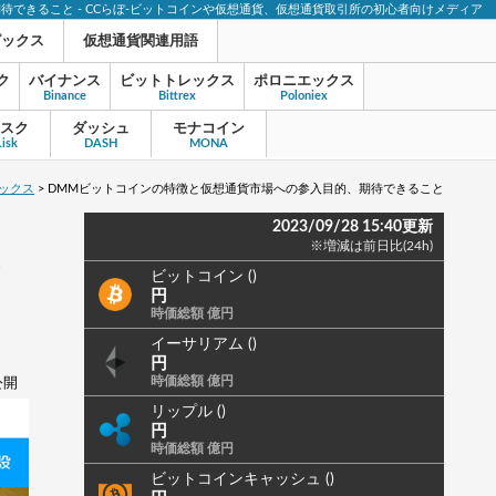
期待できること - CCらぼ-ビットコインや仮想通貨、仮想通貨取引所の初心者向けメディア
ピックス
仮想通貨関連用語
ク
バイナンス
ビットトレックス
ポロニエックス
Binance
Bittrex
Poloniex
スク
ダッシュ
モナコイン
Lisk
DASH
MONA
ックス
>
DMMビットコインの特徴と仮想通貨市場への参入目的、期待できること
2023/09/28 15:40更新
※増減は前日比(24h)
ビットコイン ()
円
時価総額 億円
イーサリアム ()
円
時価総額 億円
 公開
リップル ()
円
時価総額 億円
ビットコインキャッシュ ()